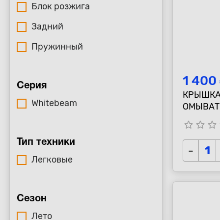
Блок розжига
Задний
Пружинный
1 400
Серия
КРЫШКА
Whitebeam
ОМЫВАТ
E84 (10-
star_border
star_border
star_border
s
Тип техники
-
Легковые
Сезон
Лето