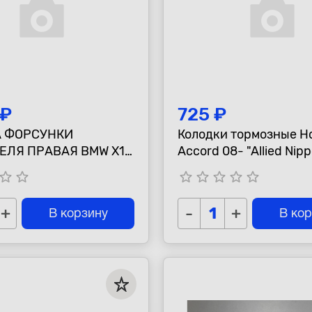
 ₽
725 ₽
 ФОРСУНКИ
Колодки тормозные H
ЕЛЯ ПРАВАЯ BMW X1
Accord 08- "Allied Nippon"
12)
передние
tar_border
star_border
star_border
star_border
star_border
star_border
star_border
+
-
+
В корзину
В ко