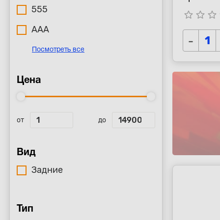
555
star_border
star_border
star_border
s
AAA
-
Посмотреть все
Цена
от
до
Вид
Задние
Тип