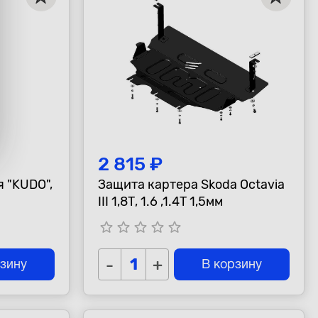
2 815 ₽
 "KUDO",
Защита картера Skoda Octavia
III 1,8Т, 1.6 ,1.4Т 1,5мм
star_border
star_border
star_border
star_border
star_border
-
+
рзину
В корзину