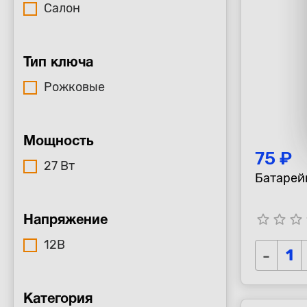
Салон
Тип ключа
Рожковые
Мощность
75 ₽
27 Вт
Батарей
star_border
star_border
star_border
s
Напряжение
12В
-
Категория