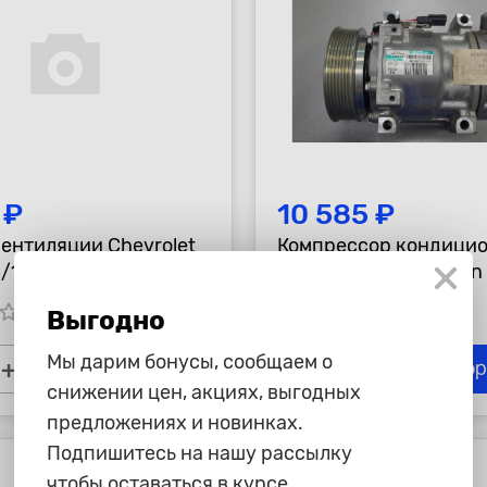
 ₽
10 585 ₽
вентиляции Chevrolet
Компрессор кондици
/1.8 11>
Renault Duster\Nissan
D10, двигателя F4R 1.5
tar_border
star_border
star_border
star_border
star_border
star_border
star_border
Выгодно
Мы дарим бонусы, сообщаем о
+
-
+
В корзину
В ко
снижении цен, акциях, выгодных
предложениях и новинках.
Подпишитесь на нашу рассылку
чтобы оставаться в курсе