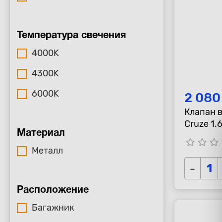
Температура свечения
4000K
4300K
6000K
2 080
Клапан 
Cruze 1.6
Материал
star_border
star_border
star_border
s
Металл
-
Расположение
Багажник