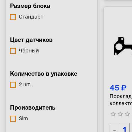
Размер блока
Cтандарт
Цвет датчиков
Чёрный
Количество в упаковке
2 шт.
45 ₽
Проклад
коллекто
Производитель
SOCH /La
star_border
star_border
star_border
s
Sim
-