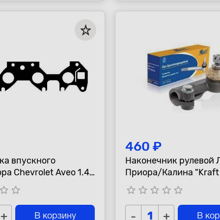
460 ₽
ка впускного
Наконечник рулевой 
ра Chevrolet Aveo 1.4
Приора/Калина "Kraf
cetti "PMV"
tar_border
star_border
star_border
star_border
star_border
star_border
star_border
+
-
+
В корзину
В ко