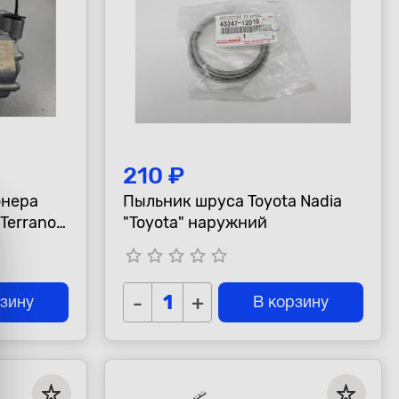
210 ₽
онера
Пыльник шруса Toyota Nadia
 Terrano
"Toyota" наружний
, 2010-
star_border
star_border
star_border
star_border
star_border
-
+
рзину
В корзину