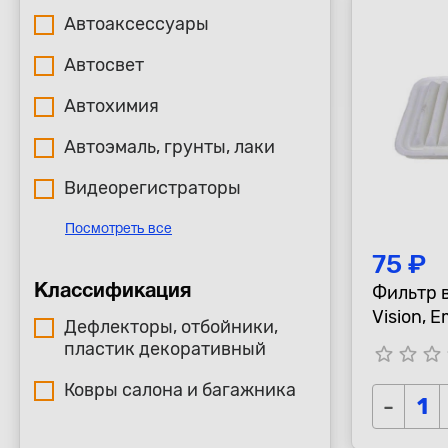
Автоаксессуары
Автосвет
Автохимия
Автоэмаль, грунты, лаки
Видеорегистраторы
Посмотреть все
75 ₽
Фильтр 
Классификация
Vision, 
Дефлекторы, отбойники,
пластик декоративный
star_border
star_border
star_border
s
Ковры салона и багажника
-