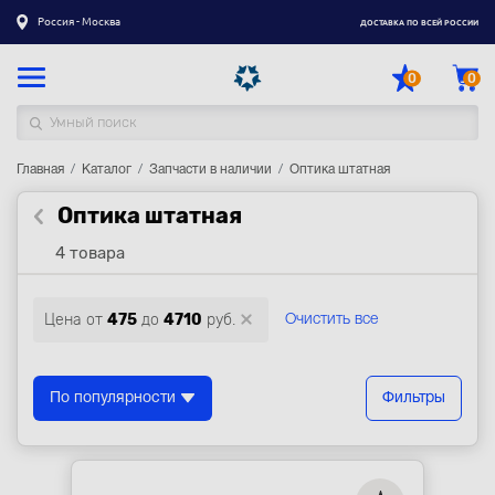
Россия - Москва
ДОСТАВКА ПО ВСЕЙ РОССИИ
0
0
Главная
Каталог товаров
Каталог
Запчасти в наличии
Оптика штатная
Оптика штатная
Регистрация
|
Вход
4 товара
Доставка
Оплата
Цена от
475
до
4710
руб.
Очистить все
Гарантия
Контакты
По популярности
Фильтры
Акции
Оптовым и корпоративным клиентам