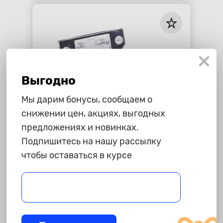
Выгодно
Мы дарим бонусы, сообщаем о
снижении цен, акциях, выгодных
предложениях и новинках.
475 ₽
Подпишитесь на нашу рассылку
чтобы оставаться в курсе
Плафон номерного освещения
Ford Focus 2 "Polcar"
star_border
star_border
star_border
star_border
star_border
-
+
В корзину