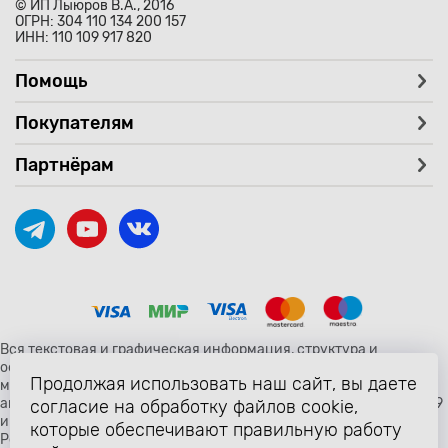
© ИП Лыюров В.А., 2016
ОГРН: 304 110 134 200 157
ИНН: 110 109 917 820
Помощь
Покупателям
Партнёрам
Вся текстовая и графическая информация, структура и
оформление страницы avtozaryad.ru защищены российскими и
Продолжая использовать наш сайт, вы даете
международными законами и соглашениями об охране
авторских прав и интеллектуальной собственности (статьи 1259
согласие на обработку файлов cookie,
и 1260 главы 70 «Авторское право» Гражданского Кодекса
которые обеспечивают правильную работу
Российской Федерации от 18 декабря 2006 года N 230-ФЗ).