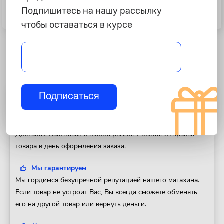
1 875 ₽
650 ₽
Подпишитесь на нашу рассылку
Противоугонное устройство
Утеплитель решётки радиатора
"Баракуда" Калина,Приора
+бампера Лада Гранта"Люкс"
чтобы оставаться в курсе
Подписаться
Полезная информация
Доставка
Доставим Ваш заказ в любой регион России. Отправка
товара в день оформления заказа.
Мы гарантируем
Мы гордимся безупречной репутацией нашего магазина.
Если товар не устроит Вас, Вы всегда сможете обменять
его на другой товар или вернуть деньги.