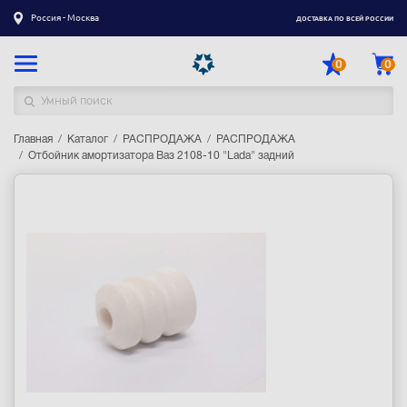
Россия - Москва
ДОСТАВКА ПО ВСЕЙ РОССИИ
0
0
Главная
Каталог товаров
Каталог
РАСПРОДАЖА
РАСПРОДАЖА
Отбойник амортизатора Ваз 2108-10 "Lada" задний
Регистрация
|
Вход
Доставка
Оплата
Гарантия
Контакты
Акции
Оптовым и корпоративным клиентам