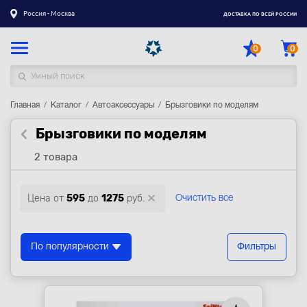
Россия - Москва
ДОСТАВКА ПО ВСЕЙ РОССИИ
0
0
Главная
Каталог товаров
Каталог
Автоаксессуары
Брызговики по моделям
Брызговики по моделям
Регистрация
|
Вход
2 товара
Доставка
Оплата
Цена от
595
до
1275
руб.
Очистить все
Гарантия
Контакты
По популярности
Фильтры
Акции
Оптовым и корпоративным клиентам