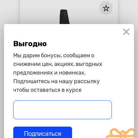
Выгодно
Мы дарим бонусы, сообщаем о
снижении цен, акциях, выгодных
предложениях и новинках.
1 275 ₽
Подпишитесь на нашу рассылку
чтобы оставаться в курсе
Брызговики VW Polo с 15г.
седан "NOVLINE" задние,
полиуретан
star_border
star_border
star_border
star_border
star_border
-
+
В корзину
Подписаться