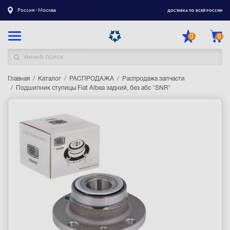
Россия - Москва
ДОСТАВКА ПО ВСЕЙ РОССИИ
0
0
Главная
Каталог товаров
Каталог
РАСПРОДАЖА
Распродажа запчасти
Подшипник ступицы Fiat Albea задний, без абс "SNR"
Регистрация
|
Вход
Доставка
Оплата
Гарантия
Контакты
Акции
Оптовым и корпоративным клиентам