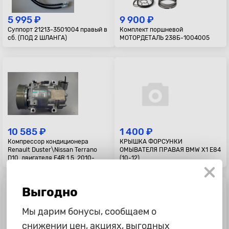
5 995 ₽
9 900 ₽
Суппорт 21213-3501004 правый в
Комплект поршневой
сб. (ПОД 2 ШЛАНГА)
МОТОРДЕТАЛЬ 238Б-1004005
10 585 ₽
1 400 ₽
Компрессор кондиционера
КРЫШКА ФОРСУНКИ
Renault Duster\Nissan Terrano
ОМЫВАТЕЛЯ ПРАВАЯ BMW X1 E84
D10, двигателя F4R 1.5, 2010-
(10-12)
Выгодно
Мы дарим бонусы, сообщаем о
снижении цен, акциях, выгодных