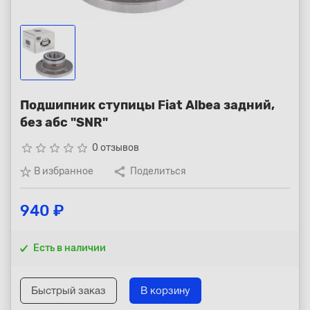
Республика Коми - Сыктывкар
+7 (800) 250-15-01
Подшипник ступицы Fiat Albea задний,
без абс "SNR"
star_border
star_border
star_border
star_border
star_border
0 отзывов
В избранное
Поделиться
940 ₽
Есть в наличии
Быстрый заказ
В корзину