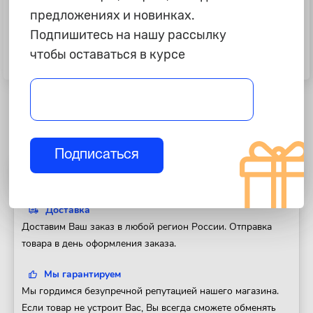
предложениях и новинках.
2 930 ₽
1 270 ₽
Подпишитесь на нашу рассылку
Утеплитель капота Ford Focus II
Опорные подшипники "СЭВИ"
чтобы оставаться в курсе
04-/ C-Max, оригинал
Сафари ВАЗ 2108-099,2113-15,
комплект 2шт
Подписаться
Полезная информация
Доставка
Доставим Ваш заказ в любой регион России. Отправка
товара в день оформления заказа.
Мы гарантируем
Мы гордимся безупречной репутацией нашего магазина.
Если товар не устроит Вас, Вы всегда сможете обменять