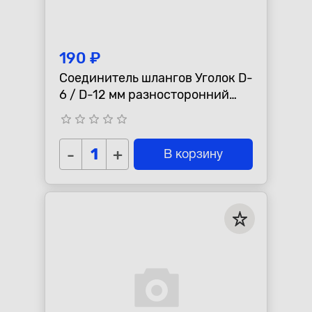
190 ₽
Соединитель шлангов Уголок D-
6 / D-12 мм разносторонний
AUTO-GUR WS612
star_border
star_border
star_border
star_border
star_border
-
+
В корзину