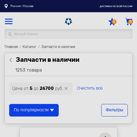
Россия - Москва
ДОСТАВКА ПО ВСЕЙ РОССИИ
0
0
Главная
Каталог товаров
Каталог
Запчасти в наличии
Запчасти в наличии
Регистрация
|
Вход
1253 товара
Доставка
Оплата
Цена от
5
до
26700
руб.
Очистить все
Гарантия
Контакты
По популярности
Фильтры
Акции
Оптовым и корпоративным клиентам