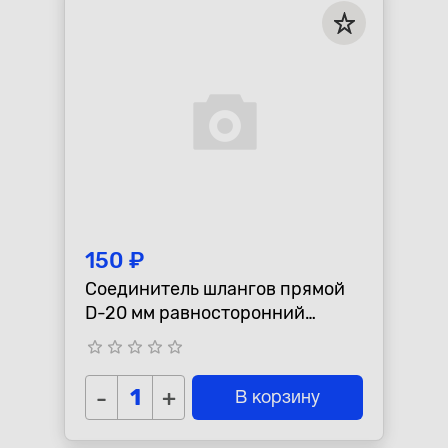
150 ₽
Соединитель шлангов прямой
D-20 мм равносторонний
AUTO-GUR GS20
star_border
star_border
star_border
star_border
star_border
-
+
В корзину