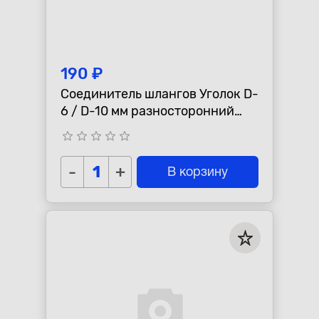
190 ₽
Соединитель шлангов Уголок D-
6 / D-10 мм разносторонний
AUTO-GUR WS610
star_border
star_border
star_border
star_border
star_border
-
+
В корзину