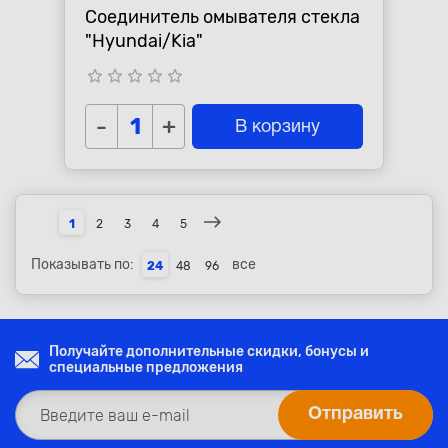
Соединитель омывателя стекла
"Hyundai/Kia"
star_border
star_border
star_border
star_border
star_border
-
+
В корзину
1
2
3
4
5
Показывать по:
все
24
48
96
Получайте дополнительные скидки, бонусы и
специальные предложения