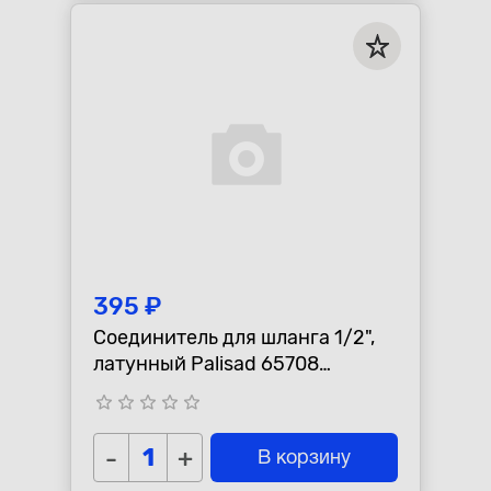
395 ₽
Соединитель для шланга 1/2",
латунный Palisad 65708
PALISAD 65708
star_border
star_border
star_border
star_border
star_border
-
+
В корзину