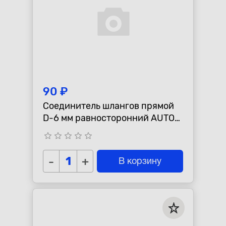
90 ₽
Соединитель шлангов прямой
D-6 мм равносторонний AUTO-
GUR GS6
star_border
star_border
star_border
star_border
star_border
-
+
В корзину