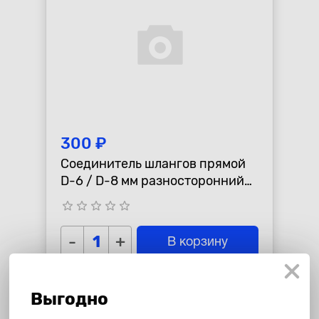
300 ₽
Соединитель шлангов прямой
D-6 / D-8 мм разносторонний
AUTO-GUR GRS68
star_border
star_border
star_border
star_border
star_border
-
+
В корзину
Выгодно