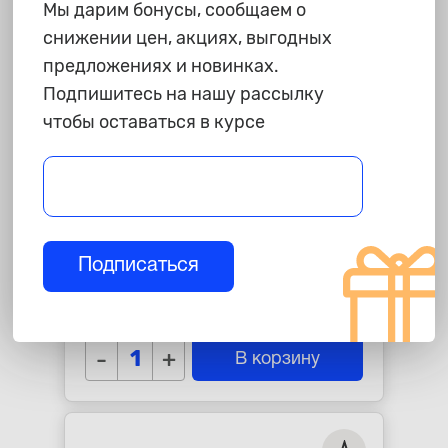
Мы дарим бонусы, сообщаем о
снижении цен, акциях, выгодных
предложениях и новинках.
Подпишитесь на нашу рассылку
чтобы оставаться в курсе
300 ₽
Соединитель шлангов прямой
Подписаться
D-6 / D-10 мм разносторонний
AUTO-GUR GRS610
star_border
star_border
star_border
star_border
star_border
-
+
В корзину