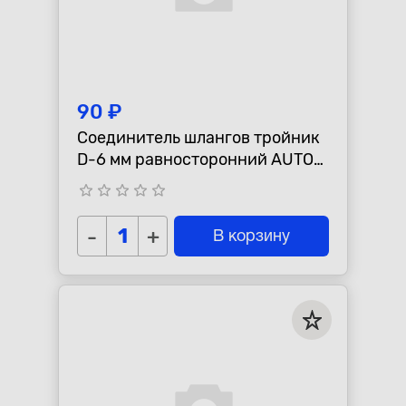
90 ₽
Соединитель шлангов тройник
D-6 мм равносторонний AUTO-
GUR TS6
star_border
star_border
star_border
star_border
star_border
-
+
В корзину