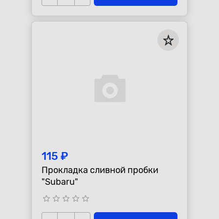
115 ₽
Прокладка сливной пробки
"Subaru"
star_border
star_border
star_border
star_border
star_border