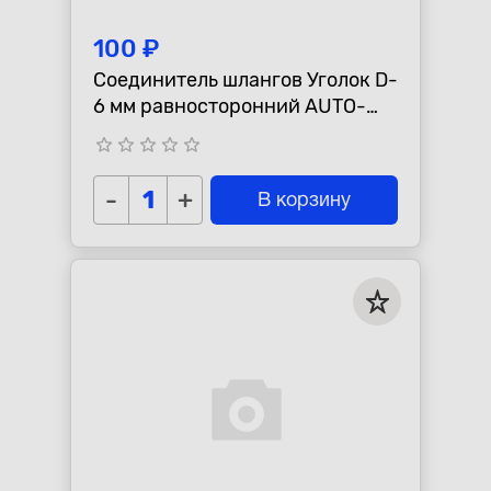
100 ₽
Соединитель шлангов Уголок D-
6 мм равносторонний AUTO-
GUR WS6
star_border
star_border
star_border
star_border
star_border
-
+
В корзину