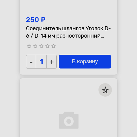
250 ₽
Соединитель шлангов Уголок D-
6 / D-14 мм разносторонний
AUTO-GUR WS614
star_border
star_border
star_border
star_border
star_border
-
+
В корзину