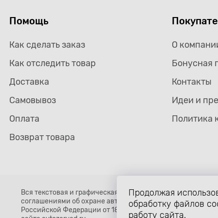
Помощь
Покупат
Как сделать заказ
О компани
Как отследить товар
Бонусная 
Доставка
Контакты
Самовывоз
Идеи и пр
Оплата
Политика 
Возврат товара
Продолжая использов
Вся текстовая и графическая информация, структура и о
соглашениями об охране авторских прав и интеллектуальн
обработку файлов co
Российской Федерации от 18 декабря 2006 года N 230-ФЗ)
работу сайта.