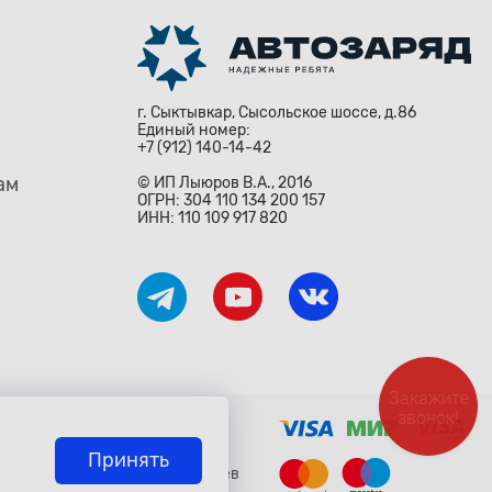
г. Сыктывкар, Сысольское шоссе, д.86
Единый номер:
+7 (912) 140-14-42
ам
© ИП Лыюров В.А., 2016
ОГРН: 304 110 134 200 157
ИНН: 110 109 917 820
Закажите
звонок!
ждународными законами и
о» Гражданского Кодекса
исьменного согласия владельцев