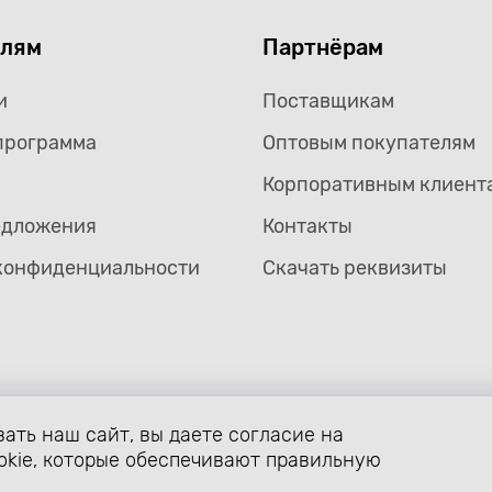
елям
Партнёрам
и
Поставщикам
программа
Оптовым покупателям
Корпоративным клиент
едложения
Контакты
конфиденциальности
Скачать реквизиты
ать наш сайт, вы даете согласие на
формление страницы avtozaryad.ru защищены российскими и ме
ой собственности (статьи 1259 и 1260 главы 70 «Авторское прав
okie, которые обеспечивают правильную
. Использование любых материалов сайта разрешено только с п