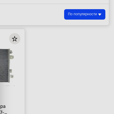
По популярности
ера
07-