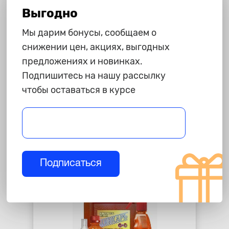
Выгодно
Мы дарим бонусы, сообщаем о
снижении цен, акциях, выгодных
1 125 ₽
предложениях и новинках.
Преобразователь ржавчины
Подпишитесь на нашу рассылку
"Цинкор"
чтобы оставаться в курсе
star_border
star_border
star_border
star_border
star_border
-
+
В корзину
Подписаться