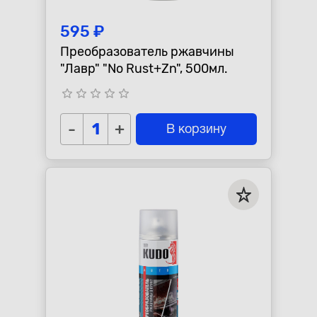
595 ₽
Преобразователь ржавчины
"Лавр" "No Rust+Zn", 500мл.
star_border
star_border
star_border
star_border
star_border
-
+
В корзину