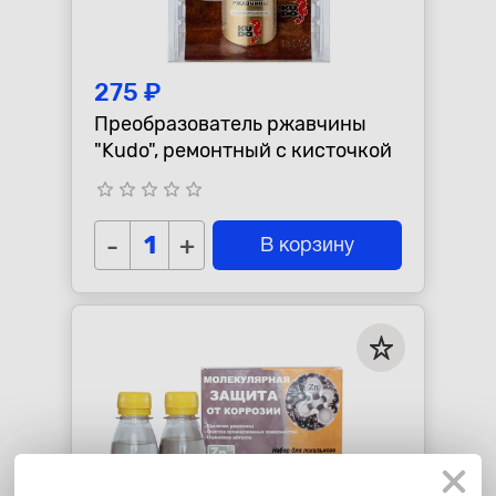
275 ₽
Преобразователь ржавчины
"Kudo", ремонтный с кисточкой
star_border
star_border
star_border
star_border
star_border
-
+
В корзину