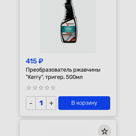
415 ₽
Преобразователь ржавчины
"Kerry", тригер, 500мл
star_border
star_border
star_border
star_border
star_border
-
+
В корзину