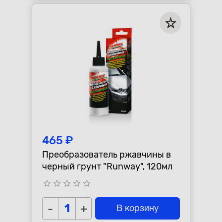
465 ₽
Преобразователь ржавчины в
черный грунт "Runway", 120мл
star_border
star_border
star_border
star_border
star_border
-
+
В корзину