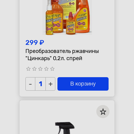
299 ₽
Преобразователь ржавчины
"Цинкарь" 0,2л. спрей
star_border
star_border
star_border
star_border
star_border
-
+
В корзину