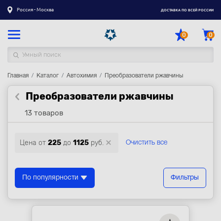
Россия - Москва
ДОСТАВКА ПО ВСЕЙ РОССИИ
0
0
Главная
Каталог товаров
Каталог
Автохимия
Преобразователи ржавчины
Преобразователи ржавчины
Регистрация
|
Вход
13 товаров
Доставка
Оплата
Цена от
225
до
1125
руб.
Очистить все
Гарантия
Контакты
По популярности
Фильтры
Акции
Оптовым и корпоративным клиентам