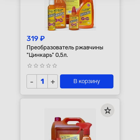
319 ₽
Преобразователь ржавчины
"Цинкарь" 0,5л.
star_border
star_border
star_border
star_border
star_border
-
+
В корзину