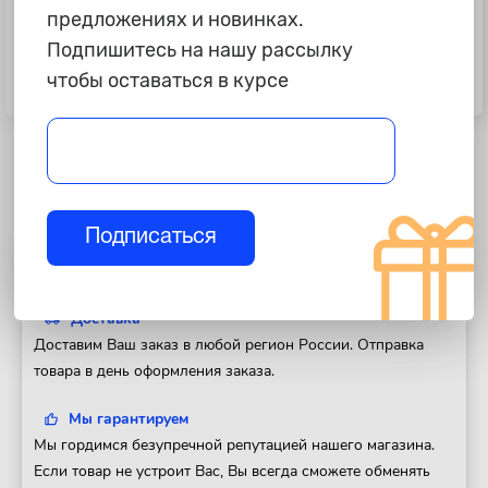
предложениях и новинках.
2 930 ₽
1 270 ₽
Подпишитесь на нашу рассылку
Утеплитель капота Ford Focus II
Опорные подшипники "СЭВИ"
чтобы оставаться в курсе
04-/ C-Max, оригинал
Сафари ВАЗ 2108-099,2113-15,
комплект 2шт
Подписаться
Полезная информация
Доставка
Доставим Ваш заказ в любой регион России. Отправка
товара в день оформления заказа.
Мы гарантируем
Мы гордимся безупречной репутацией нашего магазина.
Если товар не устроит Вас, Вы всегда сможете обменять