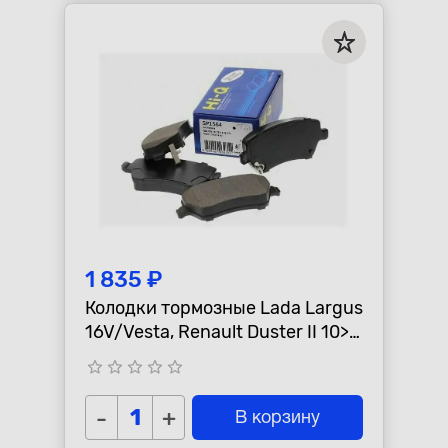
1 835 ₽
Колодки тормозные Lada Largus
16V/Vesta, Renault Duster II 10>
"SANGSIN" передние
star_border
star_border
star_border
star_border
star_border
-
+
В корзину