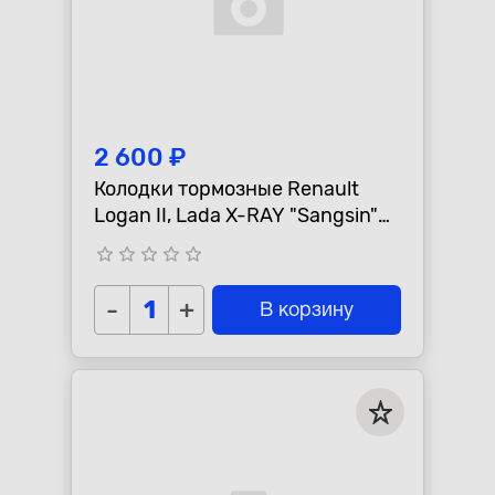
2 600 ₽
Колодки тормозные Renault
Logan II, Lada X-RAY "Sangsin"
передние, 155мм.
star_border
star_border
star_border
star_border
star_border
-
+
В корзину