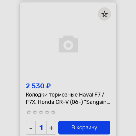
2 530 ₽
Колодки тормозные Haval F7 /
F7X, Honda CR-V (06-) "Sangsin"
передние
star_border
star_border
star_border
star_border
star_border
-
+
В корзину