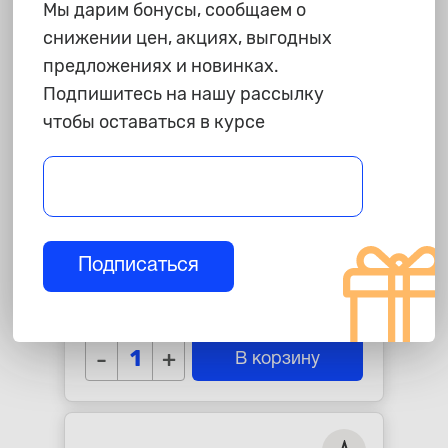
Мы дарим бонусы, сообщаем о
снижении цен, акциях, выгодных
предложениях и новинках.
Подпишитесь на нашу рассылку
чтобы оставаться в курсе
1 790 ₽
Колодки тормозные Mitsubishi
Подписаться
Lancer IX, X, Outlander
"SANGSIN" задние
star_border
star_border
star_border
star_border
star_border
-
+
В корзину