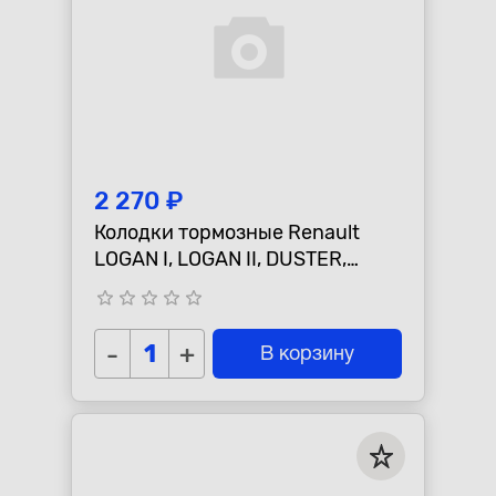
2 270 ₽
Колодки тормозные Renault
LOGAN I, LOGAN II, DUSTER,
ЛАДА LARGUS задние
star_border
star_border
star_border
star_border
star_border
барабанные
-
+
В корзину