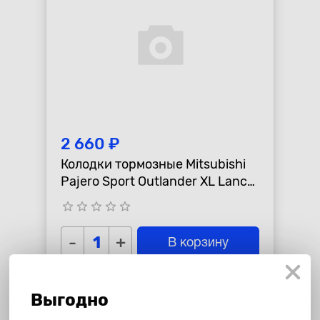
2 660 ₽
Колодки тормозные Mitsubishi
Pajero Sport Outlander XL Lancer
Sportback "Sangsin" передние
star_border
star_border
star_border
star_border
star_border
-
+
В корзину
Выгодно