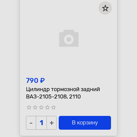
790 ₽
Цилиндр тормозной задний
ВАЗ-2105-2108, 2110
star_border
star_border
star_border
star_border
star_border
-
+
В корзину