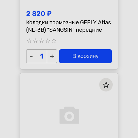
2 820 ₽
Колодки тормозные GEELY Atlas
(NL-3B) "SANGSIN" передние
star_border
star_border
star_border
star_border
star_border
-
+
В корзину