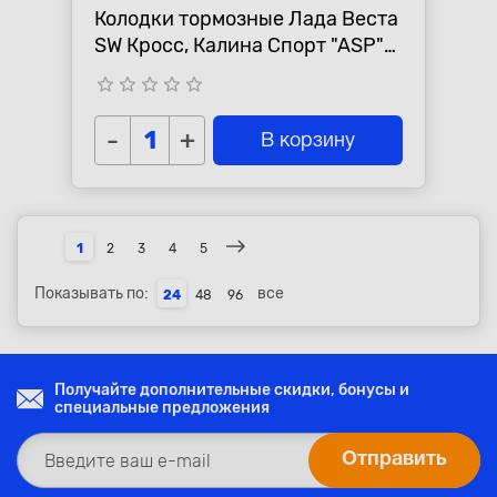
Колодки тормозные Лада Веста
SW Кросс, Калина Спорт "ASP"
задние
star_border
star_border
star_border
star_border
star_border
-
+
В корзину
1
2
3
4
5
Показывать по:
все
24
48
96
Получайте дополнительные скидки, бонусы и
специальные предложения