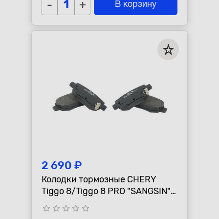
-
+
В корзину
2 690 ₽
Колодки тормозные CHERY
Tiggo 8/Tiggo 8 PRO "SANGSIN"
передние
star_border
star_border
star_border
star_border
star_border