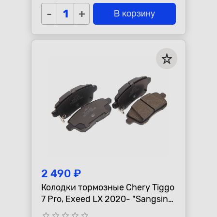
-
+
В корзину
2 490 ₽
Колодки тормозные Chery Tiggo
7 Pro, Exeed LX 2020- "Sangsin"
задние
star_border
star_border
star_border
star_border
star_border