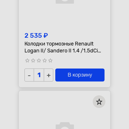
2 535 ₽
Колодки тормозные Renault
Logan II/ Sandero II 1.4 /1.5dCi
"Sangsin" передние
star_border
star_border
star_border
star_border
star_border
-
+
В корзину