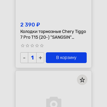
2 390 ₽
Колодки тормозные Chery Tiggo
7 Pro T15 (20-) "SANGSIN"
передние
star_border
star_border
star_border
star_border
star_border
-
+
В корзину