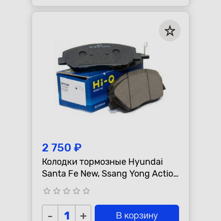
2 750 ₽
Колодки тормозные Hyundai
Santa Fe New, Ssang Yong Action
New "Sangsin" передние
star_border
star_border
star_border
star_border
star_border
-
+
В корзину