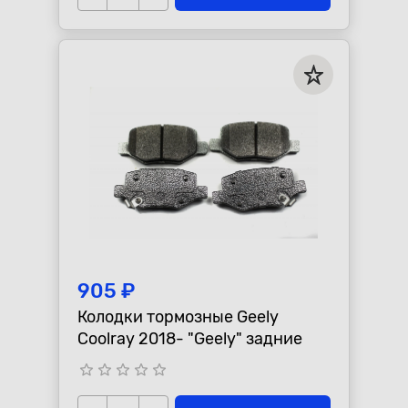
905 ₽
Колодки тормозные Geely
Coolray 2018- "Geely" задние
star_border
star_border
star_border
star_border
star_border