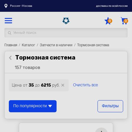
Россия - Москва
ДОСТАВКА ПО ВСЕЙ РОССИИ
0
0
Главная
Каталог товаров
Каталог
Запчасти в наличии
Тормозная система
Тормозная система
Регистрация
|
Вход
157 товаров
Доставка
Оплата
Цена от
35
до
6215
руб.
Очистить все
Гарантия
Контакты
По популярности
Фильтры
Акции
Оптовым и корпоративным клиентам