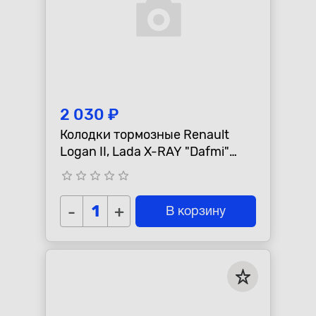
2 030 ₽
Колодки тормозные Renault
Logan II, Lada X-RAY "Dafmi"
передние, 155мм
star_border
star_border
star_border
star_border
star_border
-
+
В корзину