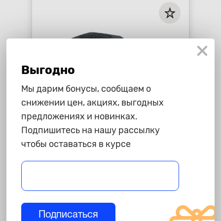
Выгодно
Мы дарим бонусы, сообщаем о
снижении цен, акциях, выгодных
предложениях и новинках.
765 ₽
Подпишитесь на нашу рассылку
чтобы оставаться в курсе
Обогреватель салона "AVS", TE-
311, 24В, 150W
star_border
star_border
star_border
star_border
star_border
-
+
В корзину
Подписаться