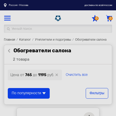
Россия - Москва
ДОСТАВКА ПО ВСЕЙ РОССИИ
0
0
Главная
Каталог товаров
Каталог
Утеплители и подогревы
Обогреватели салона
Обогреватели салона
Регистрация
|
Вход
2 товара
Доставка
Оплата
Цена от
765
до
1195
руб.
Очистить все
Гарантия
Контакты
По популярности
Фильтры
Акции
Оптовым и корпоративным клиентам