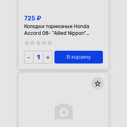
725 ₽
Колодки тормозные Honda
Accord 08- "Allied Nippon"
передние
star_border
star_border
star_border
star_border
star_border
-
+
В корзину