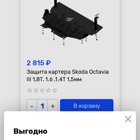
2 815 ₽
Защита картера Skoda Octavia
III 1,8Т, 1.6 ,1.4Т 1,5мм
star_border
star_border
star_border
star_border
star_border
-
+
В корзину
Выгодно