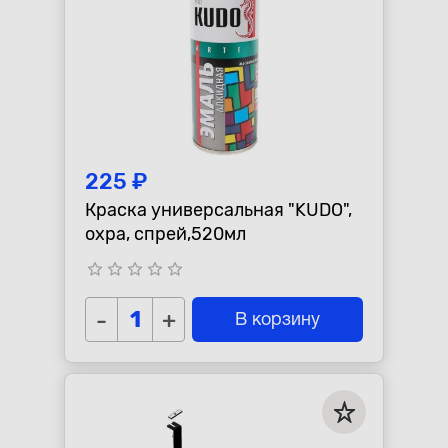
225 ₽
Краска универсальная "KUDO",
охра, спрей,520мл
star_border
star_border
star_border
star_border
star_border
-
+
В корзину