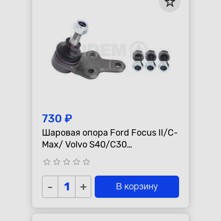
730 ₽
Шаровая опора Ford Focus II/C-
Max/ Volvo S40/C30
D18мм(Sidem)
star_border
star_border
star_border
star_border
star_border
-
+
В корзину