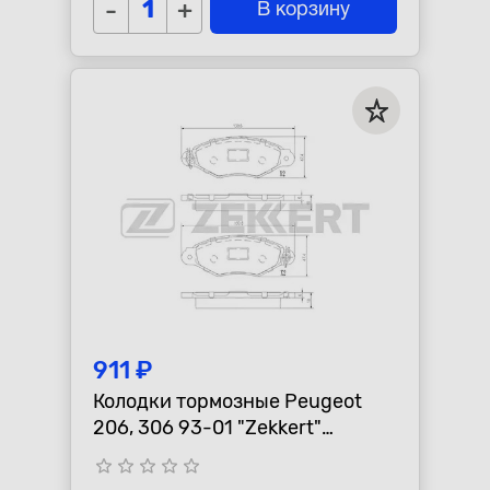
-
+
В корзину
911 ₽
Колодки тормозные Peugeot
206, 306 93-01 "Zekkert"
передние
star_border
star_border
star_border
star_border
star_border