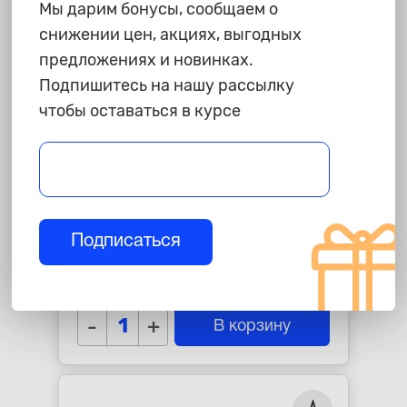
Мы дарим бонусы, сообщаем о
снижении цен, акциях, выгодных
предложениях и новинках.
Подпишитесь на нашу рассылку
чтобы оставаться в курсе
75 ₽
Фильтр воздушный Geely Vision,
Подписаться
Emgrand "Geely"
star_border
star_border
star_border
star_border
star_border
-
+
В корзину