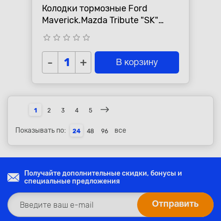
Колодки тормозные Ford
Maverick.Mazda Tribute "SK"
передние
star_border
star_border
star_border
star_border
star_border
-
+
В корзину
1
2
3
4
5
Показывать по:
все
24
48
96
Получайте дополнительные скидки, бонусы и
специальные предложения