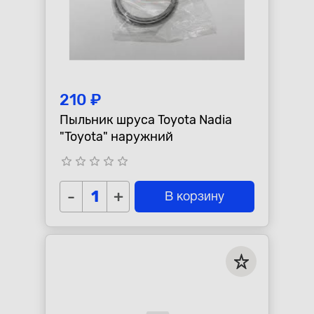
210 ₽
Пыльник шруса Toyota Nadia
"Toyota" наружний
star_border
star_border
star_border
star_border
star_border
-
+
В корзину