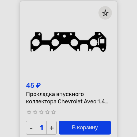
45 ₽
Прокладка впускного
коллектора Chevrolet Aveo 1.4
SOCH /Lacetti "PMV"
star_border
star_border
star_border
star_border
star_border
-
+
В корзину