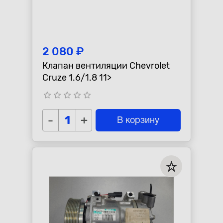
2 080 ₽
Клапан вентиляции Chevrolet
Cruze 1.6/1.8 11>
star_border
star_border
star_border
star_border
star_border
-
+
В корзину