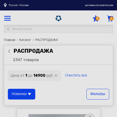
Россия - Москва
ДОСТАВКА ПО ВСЕЙ РОССИИ
0
0
Главная
Каталог товаров
Каталог
РАСПРОДАЖА
РАСПРОДАЖА
Регистрация
|
Вход
2347 товаров
Доставка
Оплата
Цена от
1
до
14900
руб.
Очистить все
Гарантия
Контакты
Новинки
Фильтры
Акции
Оптовым и корпоративным клиентам