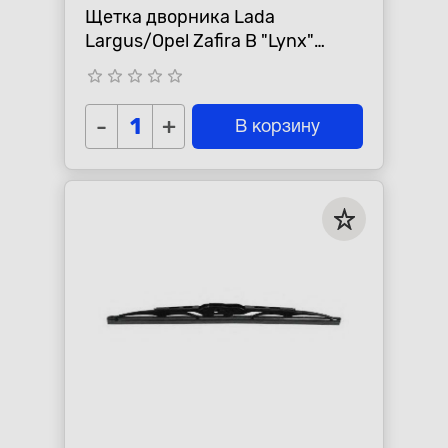
Щетка дворника Lada
Largus/Opel Zafira B "Lynx"
задняя
star_border
star_border
star_border
star_border
star_border
-
+
В корзину