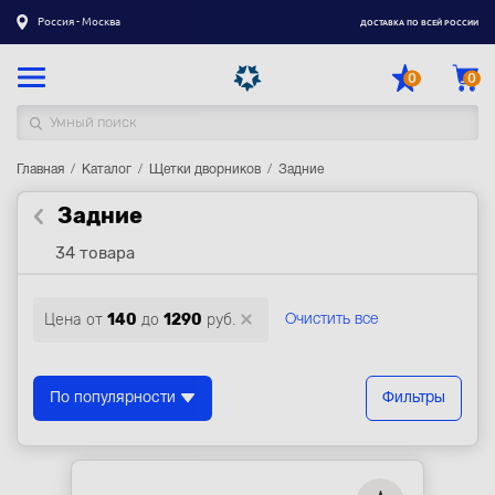
Россия - Москва
ДОСТАВКА ПО ВСЕЙ РОССИИ
0
0
Главная
Каталог товаров
Каталог
Щетки дворников
Задние
Задние
Регистрация
|
Вход
34 товара
Доставка
Оплата
Цена от
140
до
1290
руб.
Очистить все
Гарантия
Контакты
По популярности
Фильтры
Акции
Оптовым и корпоративным клиентам