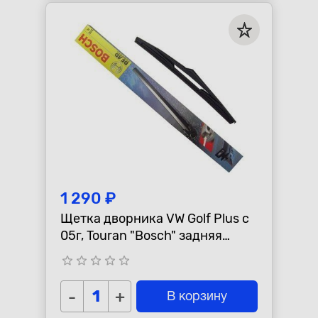
1 290 ₽
Щетка дворника VW Golf Plus c
05г, Touran "Bosch" задняя
A331H
star_border
star_border
star_border
star_border
star_border
-
+
В корзину