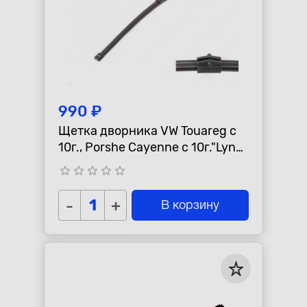
990 ₽
Щетка дворника VW Touareg с
10г., Porshe Cayenne с 10г."Lynx"
задняя
star_border
star_border
star_border
star_border
star_border
-
+
В корзину