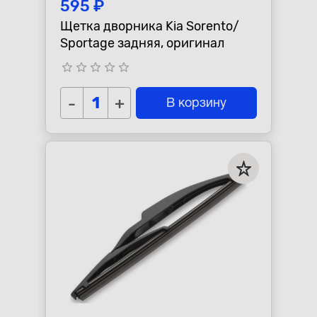
595 ₽
Щетка дворника Kia Sorento/
Sportage задняя, оригинал
star_border
star_border
star_border
star_border
star_border
-
+
В корзину