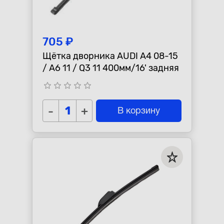
705 ₽
Щётка дворника AUDI A4 08-15
/ A6 11 / Q3 11 400мм/16' задняя
star_border
star_border
star_border
star_border
star_border
-
+
В корзину