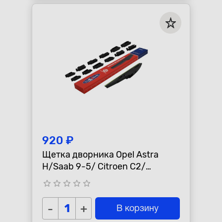
920 ₽
Щетка дворника Opel Astra
H/Saab 9-5/ Citroen C2/
Peugeot 407/308 "LYNXauto"
star_border
star_border
star_border
star_border
star_border
H840
-
+
В корзину