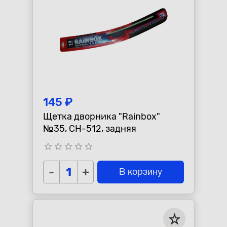
145 ₽
Щетка дворника "Rainbox"
№35, CH-512, задняя
star_border
star_border
star_border
star_border
star_border
-
+
В корзину