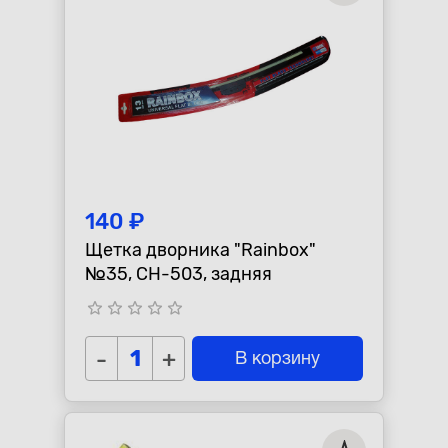
140 ₽
Щетка дворника "Rainbox"
№35, CH-503, задняя
star_border
star_border
star_border
star_border
star_border
-
+
В корзину