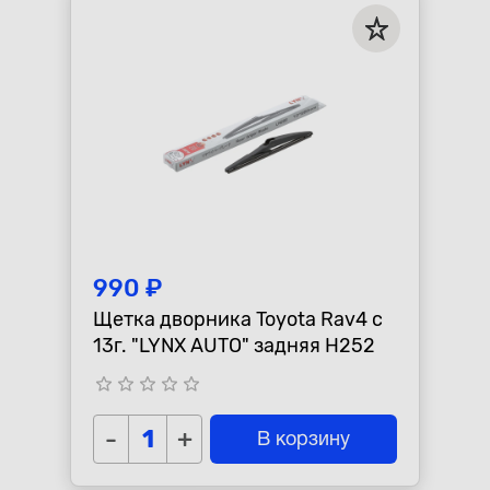
990 ₽
Щетка дворника Toyota Rav4 с
13г. "LYNX AUTO" задняя H252
star_border
star_border
star_border
star_border
star_border
-
+
В корзину