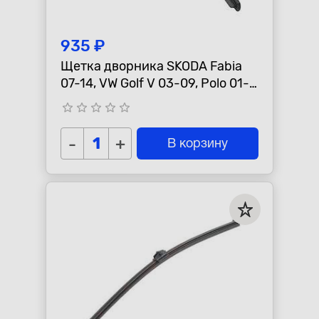
935 ₽
Щетка дворника SKODA Fabia
07-14, VW Golf V 03-09, Polo 01-
09, Tiguan 08-, Touareg 03
star_border
star_border
star_border
star_border
star_border
задняя
-
+
В корзину