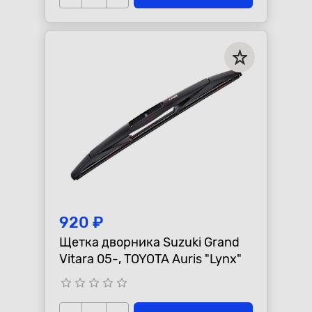
920 ₽
Щетка дворника Suzuki Grand
Vitara 05-, TOYOTA Auris "Lynx"
star_border
star_border
star_border
star_border
star_border