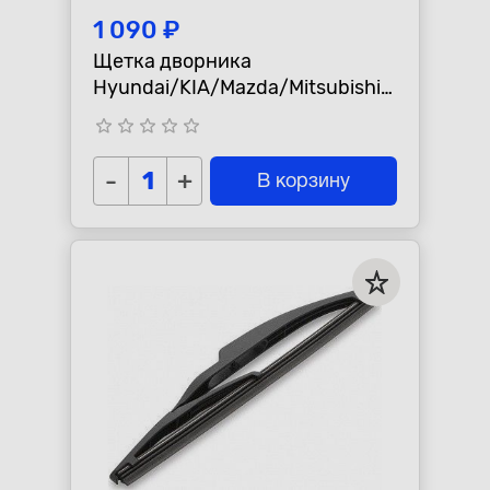
1 090 ₽
Щетка дворника
Hyundai/KIA/Mazda/Mitsubishi/
Toyota "Lynx" задняя
star_border
star_border
star_border
star_border
star_border
-
+
В корзину