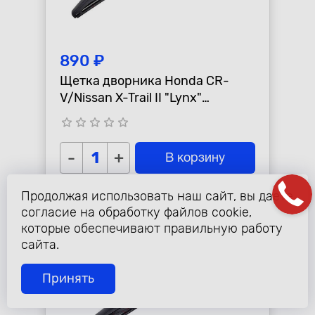
890 ₽
Щетка дворника Honda CR-
V/Nissan X-Trail II "Lynx"
задняя=3397011433
star_border
star_border
star_border
star_border
star_border
-
+
В корзину
Продолжая использовать наш сайт, вы даете
согласие на обработку файлов cookie,
которые обеспечивают правильную работу
сайта.