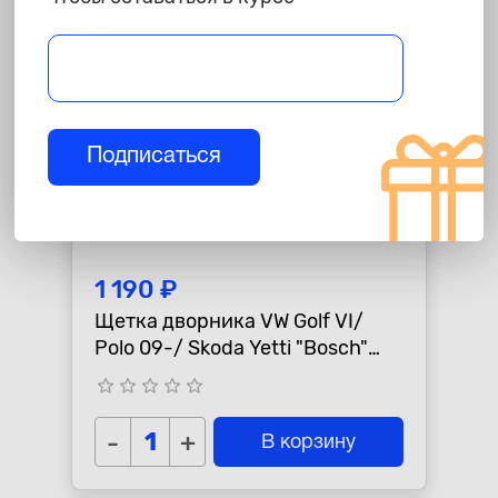
Подписаться
1 190 ₽
Щетка дворника VW Golf VI/
Polo 09-/ Skoda Yetti "Bosch"
задняя A282
star_border
star_border
star_border
star_border
star_border
-
+
В корзину