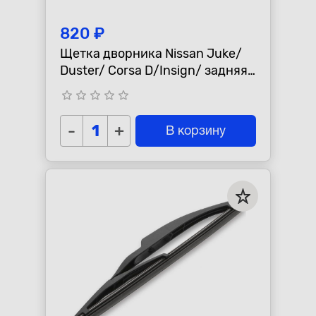
820 ₽
Щетка дворника Nissan Juke/
Duster/ Corsa D/Insign/ задняя
H301"Lynx" задняя
star_border
star_border
star_border
star_border
star_border
-
+
В корзину