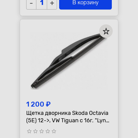
-
+
В корзину
1 200 ₽
Щетка дворника Skoda Octavia
(5E) 12->, VW Tiguan с 16г. "Lynx"
задняя
star_border
star_border
star_border
star_border
star_border