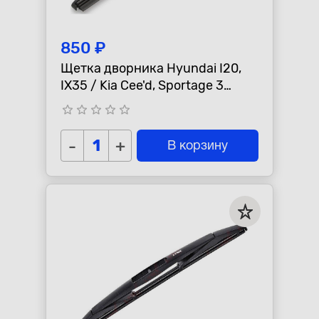
850 ₽
Щетка дворника Hyundai I20,
IX35 / Kia Cee'd, Sportage 3
"Bosch" задняя H312
star_border
star_border
star_border
star_border
star_border
-
+
В корзину