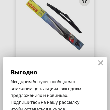
1 290 ₽
Щетка дворника Renault Duster,
Выгодно
Nissan Terrano, Lada Largus
"Bosch" задняя H353
star_border
star_border
star_border
star_border
star_border
Мы дарим бонусы, сообщаем о
снижении цен, акциях, выгодных
-
+
В корзину
предложениях и новинках.
Подпишитесь на нашу рассылку
чтобы оставаться в курсе