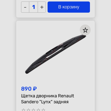
-
+
В корзину
890 ₽
Щетка дворника Renault
Sandero "Lynx" задняя
star_border
star_border
star_border
star_border
star_border