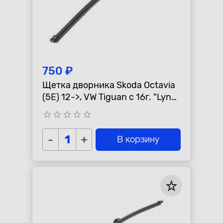
750 ₽
Щетка дворника Skoda Octavia
(5E) 12->, VW Tiguan с 16г. "Lynx"
задняя
star_border
star_border
star_border
star_border
star_border
-
+
В корзину