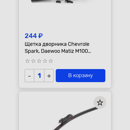
244 ₽
Щетка дворника Chevrole
Spark, Daewoo Matiz M100
"GRAND PRIX" задняя
star_border
star_border
star_border
star_border
star_border
-
+
В корзину