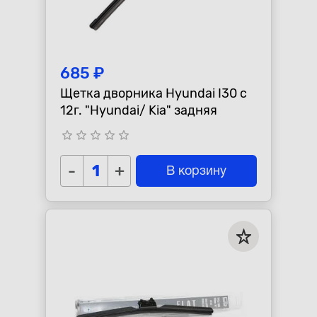
685 ₽
Щетка дворника Hyundai I30 с
12г. "Hyundai/ Kia" задняя
star_border
star_border
star_border
star_border
star_border
-
+
В корзину