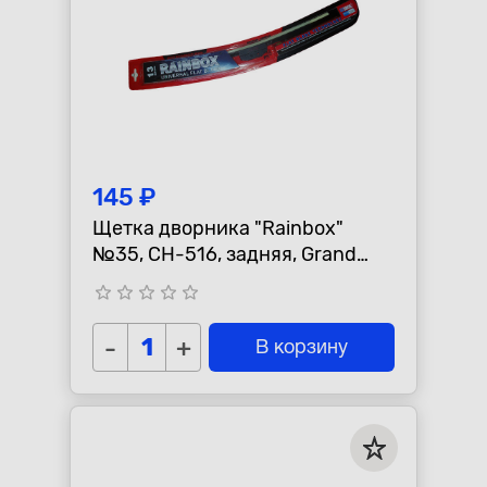
145 ₽
Щетка дворника "Rainbox"
№35, CH-516, задняя, Grand
Cherokee III 2005 - 2010
star_border
star_border
star_border
star_border
star_border
-
+
В корзину