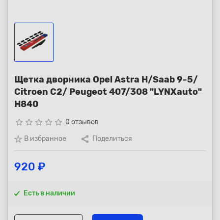
Республика Коми - Сыктывкар
+7 (800) 250-15-01
Щетка дворника Opel Astra H/Saab 9-5/
Citroen C2/ Peugeot 407/308 "LYNXauto"
H840
star_border
star_border
star_border
star_border
star_border
0 отзывов
В избранное
Поделиться
920 ₽
Есть в наличии