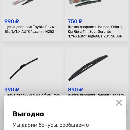
990 ₽
750 ₽
Щетка дворника Toyota Rav4 с
Щетка дворника Hyundai Solaris,
13г. "LYNX AUTO" задняя H252
Kia Rio с 11г., Soul, Sorento
"LYNXauto" задняя, H281, 280мм
990 ₽
890 ₽
Щетка дворника VW Golf VI/ Polo
Щетка дворника Renault Sandero
09-/ Skoda Yetti "LYNX AUTO"
"Lynx" задняя
задняя A282
Выгодно
Мы дарим бонусы, сообщаем о