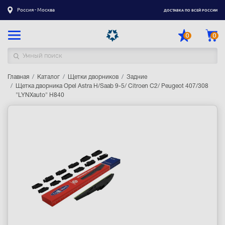
Россия - Москва
ДОСТАВКА ПО ВСЕЙ РОССИИ
0
0
Главная
Каталог товаров
Каталог
Щетки дворников
Задние
Щетка дворника Opel Astra H/Saab 9-5/ Citroen C2/ Peugeot 407/308
"LYNXauto" H840
Регистрация
|
Вход
Доставка
Оплата
Гарантия
Контакты
Акции
Оптовым и корпоративным клиентам