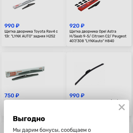
990 ₽
920 ₽
Щетка дворника Toyota Rav4 с
Щетка дворника Opel Astra
13г. "LYNX AUTO" задняя H252
H/Saab 9-5/ Citroen C2/ Peugeot
407/308 "LYNXauto" H840
750 ₽
990 ₽
Щетка дворника Hyundai Solaris,
Щетка дворника VW Golf VI/ Polo
Kia Rio с 11г., Soul, Sorento
09-/ Skoda Yetti "LYNX AUTO"
"LYNXauto" задняя, H281, 280мм
задняя A282
Выгодно
Мы дарим бонусы, сообщаем о