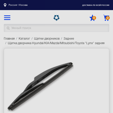
Россия - Москва
ДОСТАВКА ПО ВСЕЙ РОССИИ
0
0
Главная
Каталог товаров
Каталог
Щетки дворников
Задние
Щетка дворника Hyundai/KIA/Mazda/Mitsubishi/Toyota "Lynx" задняя
Регистрация
|
Вход
Доставка
Оплата
Гарантия
Контакты
Акции
Оптовым и корпоративным клиентам