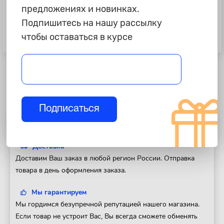
предложениях и новинках.
Подпишитесь на нашу рассылку
890 ₽
1 290 ₽
чтобы оставаться в курсе
Щетка дворника Renault Sandero
Щетка дворника VW Golf Plus c
"Lynx" задняя
05г, Touran "Bosch" задняя A331H
Подписаться
Полезная информация
Доставка
Доставим Ваш заказ в любой регион России. Отправка
товара в день оформления заказа.
Мы гарантируем
Мы гордимся безупречной репутацией нашего магазина.
Если товар не устроит Вас, Вы всегда сможете обменять