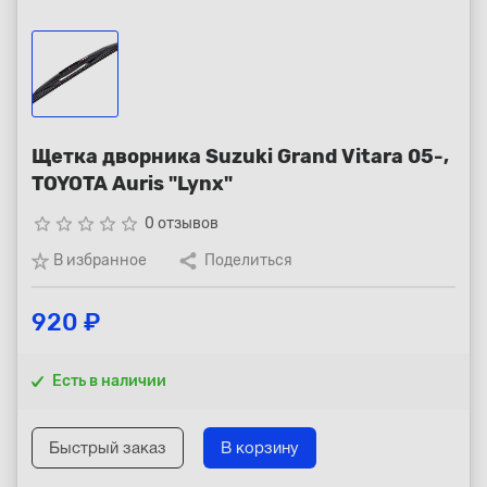
Республика Коми - Сыктывкар
+7 (800) 250-15-01
Щетка дворника Suzuki Grand Vitara 05-,
TOYOTA Auris "Lynx"
star_border
star_border
star_border
star_border
star_border
0 отзывов
В избранное
Поделиться
920 ₽
Есть в наличии
Быстрый заказ
В корзину