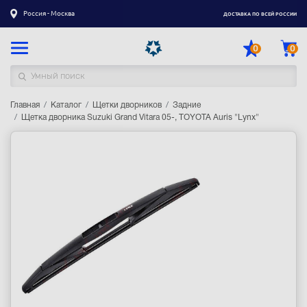
Россия - Москва
ДОСТАВКА ПО ВСЕЙ РОССИИ
0
0
Главная
Каталог товаров
Каталог
Щетки дворников
Задние
Щетка дворника Suzuki Grand Vitara 05-, TOYOTA Auris "Lynx"
Регистрация
|
Вход
Доставка
Оплата
Гарантия
Контакты
Акции
Оптовым и корпоративным клиентам