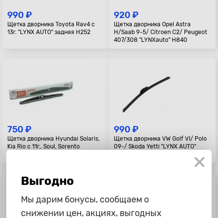
990 ₽
920 ₽
Щетка дворника Toyota Rav4 с
Щетка дворника Opel Astra
13г. "LYNX AUTO" задняя H252
H/Saab 9-5/ Citroen C2/ Peugeot
407/308 "LYNXauto" H840
750 ₽
990 ₽
Щетка дворника Hyundai Solaris,
Щетка дворника VW Golf VI/ Polo
Kia Rio с 11г., Soul, Sorento
09-/ Skoda Yetti "LYNX AUTO"
"LYNXauto" задняя, H281, 280мм
задняя A282
Выгодно
Мы дарим бонусы, сообщаем о
снижении цен, акциях, выгодных