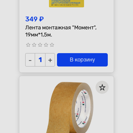
349 ₽
Лента монтажная "Момент",
19мм*1,5м.
star_border
star_border
star_border
star_border
star_border
-
+
В корзину