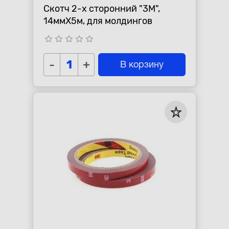
Скотч 2-х сторонний "3М",
14ммХ5м, для молдингов
star_border
star_border
star_border
star_border
star_border
-
+
В корзину