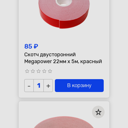
85 ₽
Скотч двусторонний
Megapower 22мм x 5м, красный
star_border
star_border
star_border
star_border
star_border
-
+
В корзину