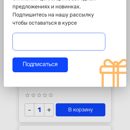
предложениях и новинках.
Подпишитесь на нашу рассылку
чтобы оставаться в курсе
Подписаться
95 ₽
Скотч малярный "СИБРТЕХ",
30ммХ14м
star_border
star_border
star_border
star_border
star_border
-
+
В корзину