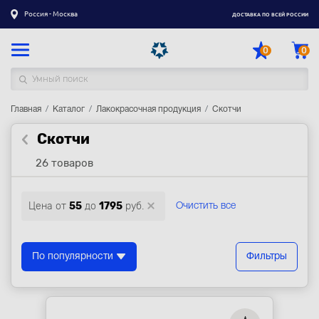
Россия - Москва
ДОСТАВКА ПО ВСЕЙ РОССИИ
0
0
Главная
Каталог товаров
Каталог
Лакокрасочная продукция
Скотчи
Скотчи
Регистрация
|
Вход
26 товаров
Доставка
Оплата
Цена от
55
до
1795
руб.
Очистить все
Гарантия
Контакты
По популярности
Фильтры
Акции
Оптовым и корпоративным клиентам