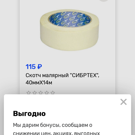
115 ₽
Скотч малярный "СИБРТЕХ",
40ммХ14м
star_border
star_border
star_border
star_border
star_border
-
+
В корзину
Выгодно
Мы дарим бонусы, сообщаем о
снижении цен, акциях, выгодных