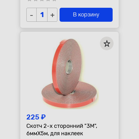
-
+
В корзину
225 ₽
Скотч 2-х сторонний "3М",
6ммХ5м, для наклеек