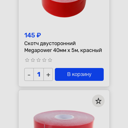
145 ₽
Скотч двусторонний
Megapower 40мм x 5м, красный
star_border
star_border
star_border
star_border
star_border
-
+
В корзину