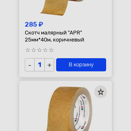
285 ₽
Скотч малярный "APR"
25мм*40м, коричневый
star_border
star_border
star_border
star_border
star_border
-
+
В корзину