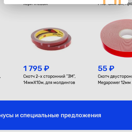
коричневый
PRO" 6мм*5м, пр
1 795 ₽
55 ₽
,
Скотч 2-х сторонний "3М",
Скотч двусторо
14ммХ10м, для молдингов
Megapower 12мм 
онусы и специальные предложения