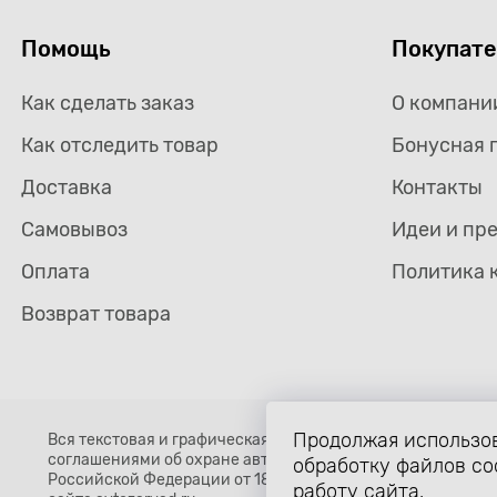
Помощь
Покупат
Как сделать заказ
О компани
Как отследить товар
Бонусная 
Доставка
Контакты
Самовывоз
Идеи и пр
Оплата
Политика 
Возврат товара
Продолжая использов
Вся текстовая и графическая информация, структура и о
соглашениями об охране авторских прав и интеллектуальн
обработку файлов co
Российской Федерации от 18 декабря 2006 года N 230-ФЗ)
работу сайта.