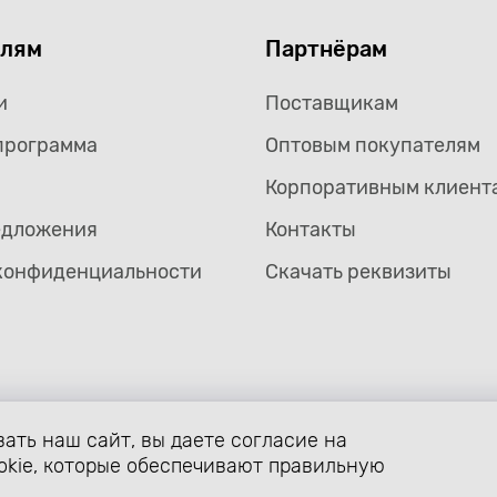
елям
Партнёрам
и
Поставщикам
программа
Оптовым покупателям
Корпоративным клиент
едложения
Контакты
конфиденциальности
Скачать реквизиты
ать наш сайт, вы даете согласие на
формление страницы avtozaryad.ru защищены российскими и ме
ой собственности (статьи 1259 и 1260 главы 70 «Авторское прав
okie, которые обеспечивают правильную
. Использование любых материалов сайта разрешено только с п