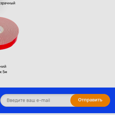
озрачный
нний
x 5м