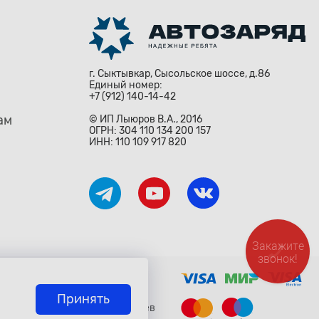
г. Сыктывкар, Сысольское шоссе, д.86
Единый номер:
+7 (912) 140-14-42
ам
© ИП Лыюров В.А., 2016
ОГРН: 304 110 134 200 157
ИНН: 110 109 917 820
Закажите
звонок!
ждународными законами и
о» Гражданского Кодекса
исьменного согласия владельцев