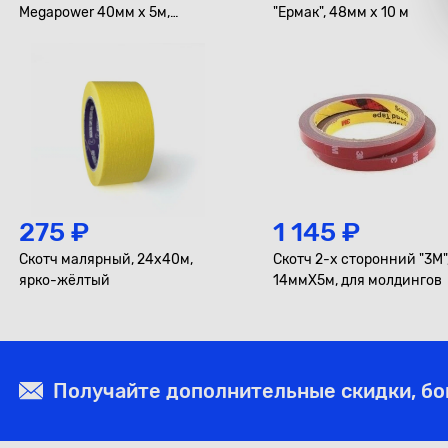
Megapower 40мм x 5м,
"Ермак", 48мм х 10 м
красный
275 ₽
1 145 ₽
Скотч малярный, 24x40м,
Скотч 2-х сторонний "3М"
ярко-жёлтый
14ммХ5м, для молдингов
Получайте дополнительные скидки, б