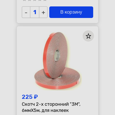
-
+
В корзину
225 ₽
Скотч 2-х сторонний "3М",
6ммХ5м, для наклеек