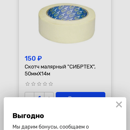
150 ₽
Скотч малярный "СИБРТЕХ",
50ммХ14м
star_border
star_border
star_border
star_border
star_border
-
+
В корзину
Выгодно
Мы дарим бонусы, сообщаем о