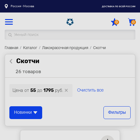
Россия - Москва
ДОСТАВКА ПО ВСЕЙ РОССИИ
0
0
Главная
Каталог товаров
Каталог
Лакокрасочная продукция
Скотчи
Скотчи
Регистрация
|
Вход
26 товаров
Доставка
Оплата
Цена от
55
до
1795
руб.
Очистить все
Гарантия
Контакты
Новинки
Фильтры
Акции
Оптовым и корпоративным клиентам