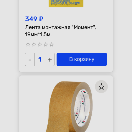
349 ₽
Лента монтажная "Момент",
19мм*1,5м.
star_border
star_border
star_border
star_border
star_border
-
+
В корзину