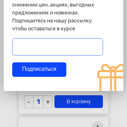
снижении цен, акциях, выгодных
предложениях и новинках.
Подпишитесь на нашу рассылку
чтобы оставаться в курсе
115 ₽
Подписаться
Скотч малярный "СИБРТЕХ",
40ммХ14м
star_border
star_border
star_border
star_border
star_border
-
+
В корзину