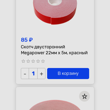
85 ₽
Скотч двусторонний
Megapower 22мм x 5м, красный
star_border
star_border
star_border
star_border
star_border
-
+
В корзину