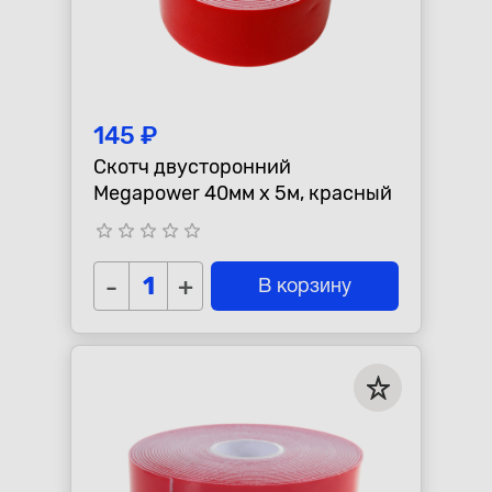
145 ₽
Скотч двусторонний
Megapower 40мм x 5м, красный
star_border
star_border
star_border
star_border
star_border
-
+
В корзину