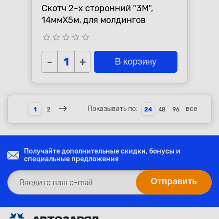
Скотч 2-х сторонний "3М",
14ммХ5м, для молдингов
star_border
star_border
star_border
star_border
star_border
-
+
В корзину
Показывать по:
все
1
2
24
48
96
Получайте дополнительные скидки, бонусы и
специальные предложения