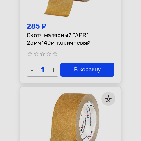
285 ₽
Скотч малярный "APR"
25мм*40м, коричневый
star_border
star_border
star_border
star_border
star_border
-
+
В корзину