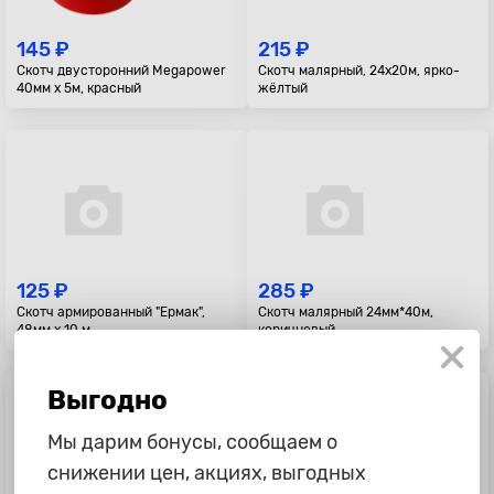
145 ₽
215 ₽
Скотч двусторонний Megapower
Скотч малярный, 24x20м, ярко-
40мм x 5м, красный
жёлтый
125 ₽
285 ₽
Скотч армированный "Ермак",
Скотч малярный 24мм*40м,
48мм х 10 м
коричневый
Выгодно
Мы дарим бонусы, сообщаем о
снижении цен, акциях, выгодных