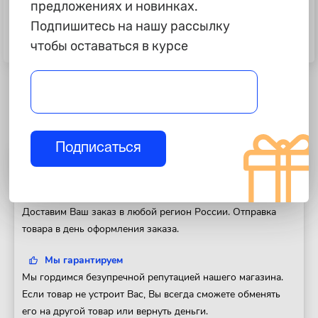
предложениях и новинках.
495 ₽
275 ₽
Подпишитесь на нашу рассылку
Скотч двусторонний "JETA PRO"
Скотч малярный, 24x40м, ярко-
чтобы оставаться в курсе
6мм*5м, прозрачный
жёлтый
Подписаться
Полезная информация
Доставка
Доставим Ваш заказ в любой регион России. Отправка
товара в день оформления заказа.
Мы гарантируем
Мы гордимся безупречной репутацией нашего магазина.
Если товар не устроит Вас, Вы всегда сможете обменять
его на другой товар или вернуть деньги.