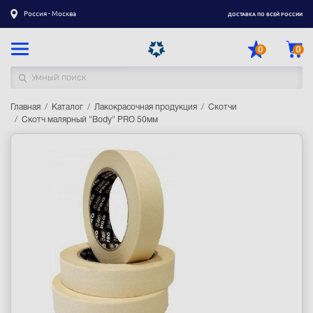
Россия - Москва
ДОСТАВКА ПО ВСЕЙ РОССИИ
0
0
Главная
Каталог товаров
Каталог
Лакокрасочная продукция
Скотчи
Скотч малярный "Body" PRO 50мм
Регистрация
|
Вход
Доставка
Оплата
Гарантия
Контакты
Акции
Оптовым и корпоративным клиентам