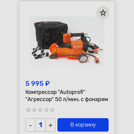
5 995 ₽
Компрессор "Autoprofi"
"Агрессор" 50 л/мин, с фонарем
star_border
star_border
star_border
star_border
star_border
-
+
В корзину