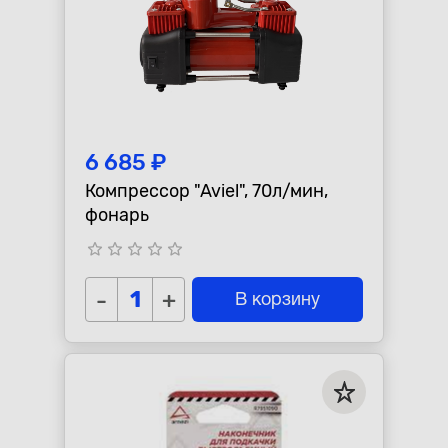
6 685 ₽
Компрессор "Aviel", 70л/мин,
фонарь
star_border
star_border
star_border
star_border
star_border
-
+
В корзину