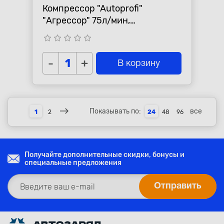
Компрессор "Autoprofi"
"Агрессор" 75л/мин,
двухпоршневой
star_border
star_border
star_border
star_border
star_border
-
+
В корзину
Показывать по:
все
1
2
24
48
96
Получайте дополнительные скидки, бонусы и
специальные предложения