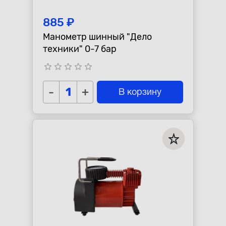
885 ₽
Манометр шинный "Дело
техники" 0-7 бар
star_border
star_border
star_border
star_border
star_border
-
+
В корзину