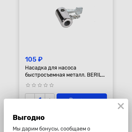
105 ₽
Насадка для насоса
быстросъемная металл. BERIL
882701 882701
star_border
star_border
star_border
star_border
star_border
-
+
В корзину
Выгодно
Мы дарим бонусы, сообщаем о