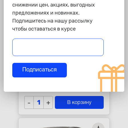
снижении цен, акциях, выгодных
предложениях и новинках.
Подпишитесь на нашу рассылку
чтобы оставаться в курсе
275 ₽
Подписаться
Адаптер на шланг насоса,
быстросъемный, резьба М8
star_border
star_border
star_border
star_border
star_border
-
+
В корзину