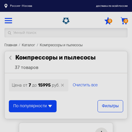
Россия - Москва
ДОСТАВКА ПО ВСЕЙ РОССИИ
0
0
Главная
Каталог товаров
Каталог
Компрессоры и пылесосы
Компрессоры и пылесосы
Регистрация
|
Вход
37 товаров
Доставка
Оплата
Цена от
7
до
15995
руб.
Очистить все
Гарантия
Контакты
По популярности
Фильтры
Акции
Оптовым и корпоративным клиентам