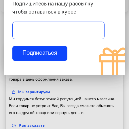
795 ₽
3 995 ₽
Подпишитесь на нашу рассылку
Насос ручной "Alca"
Насос ножной "Heyner"
чтобы оставаться в курсе
Подписаться
Полезная информация
Доставка
Доставим Ваш заказ в любой регион России. Отправка
товара в день оформления заказа.
Мы гарантируем
Мы гордимся безупречной репутацией нашего магазина.
Если товар не устроит Вас, Вы всегда сможете обменять
его на другой товар или вернуть деньги.
Как заказать