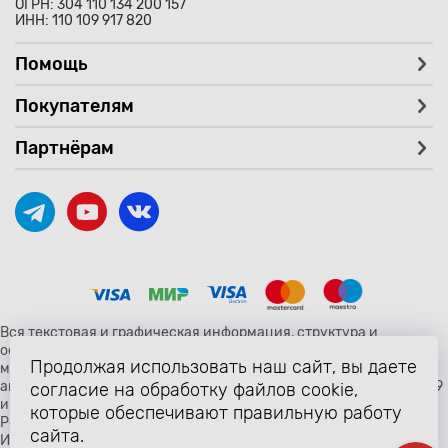
ОГРН: 304 110 134 200 157
ИНН: 110 109 917 820
Помощь
Покупателям
Партнёрам
Вся текстовая и графическая информация, структура и
оформление страницы avtozaryad.ru защищены российскими и
Продолжая использовать наш сайт, вы даете
международными законами и соглашениями об охране
авторских прав и интеллектуальной собственности (статьи 1259
согласие на обработку файлов cookie,
и 1260 главы 70 «Авторское право» Гражданского Кодекса
которые обеспечивают правильную работу
Российской Федерации от 18 декабря 2006 года N 230-ФЗ).
сайта.
Использование любых материалов сайта разрешено только с