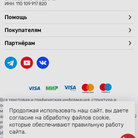
ИНН: 110 109 917 820
Помощь
Покупателям
Партнёрам
Вся текстовая и графическая информация, структура и
оформление страницы avtozaryad.ru защищены российскими и
Продолжая использовать наш сайт, вы даете
международными законами и соглашениями об охране
авторских прав и интеллектуальной собственности (статьи 1259
согласие на обработку файлов cookie,
и 1260 главы 70 «Авторское право» Гражданского Кодекса
которые обеспечивают правильную работу
Российской Федерации от 18 декабря 2006 года N 230-ФЗ).
сайта.
Использование любых материалов сайта разрешено только с