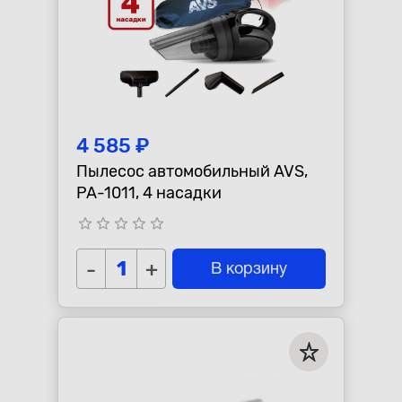
4 585 ₽
Пылесос автомобильный AVS,
PA-1011, 4 насадки
star_border
star_border
star_border
star_border
star_border
-
+
В корзину