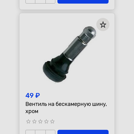
49 ₽
Вентиль на бескамерную шину,
хром
star_border
star_border
star_border
star_border
star_border