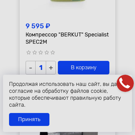
9 595 ₽
Компрессор "BERKUT" Specialist
SPEC2M
star_border
star_border
star_border
star_border
star_border
-
+
В корзину
Продолжая использовать наш сайт, вы даете
согласие на обработку файлов cookie,
которые обеспечивают правильную работу
сайта.