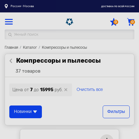
Россия - Москва
ДОСТАВКА ПО ВСЕЙ РОССИИ
0
0
Главная
Каталог товаров
Каталог
Компрессоры и пылесосы
Компрессоры и пылесосы
Регистрация
|
Вход
37 товаров
Доставка
Оплата
Цена от
7
до
15995
руб.
Очистить все
Гарантия
Контакты
Новинки
Фильтры
Акции
Оптовым и корпоративным клиентам