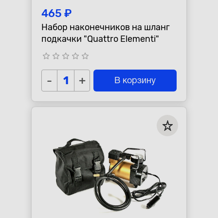
465 ₽
Набор наконечников на шланг
подкачки "Quattro Elementi"
star_border
star_border
star_border
star_border
star_border
-
+
В корзину