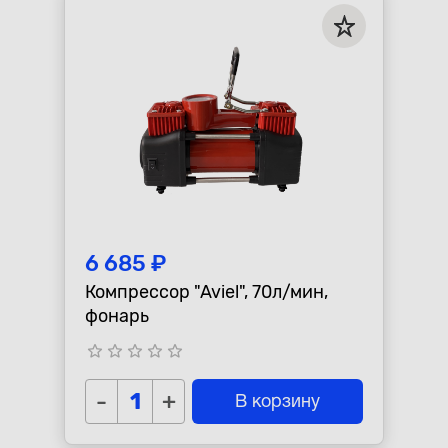
6 685 ₽
Компрессор "Aviel", 70л/мин,
фонарь
star_border
star_border
star_border
star_border
star_border
-
+
В корзину