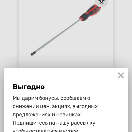
610 ₽
Отвертка для золотников и
Выгодно
ниппелей "JTC", диаметр 4.5мм,
длина 160мм JTC /1 JTC JTC-7
star_border
star_border
star_border
star_border
star_border
Мы дарим бонусы, сообщаем о
снижении цен, акциях, выгодных
-
+
В корзину
предложениях и новинках.
Подпишитесь на нашу рассылку
чтобы оставаться в курсе