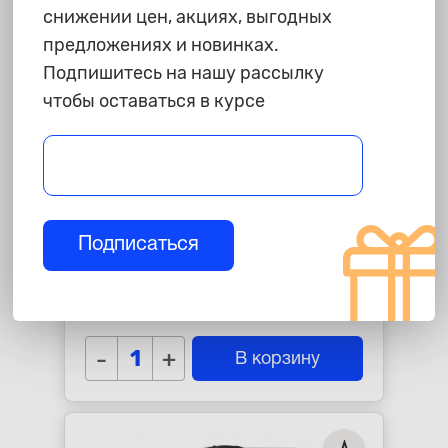
снижении цен, акциях, выгодных
предложениях и новинках.
Подпишитесь на нашу рассылку
чтобы оставаться в курсе
1 099 ₽
Подписаться
Оплетка PSV "Drive Corner",
черная, M, скош.низ
star_border
star_border
star_border
star_border
star_border
-
+
В корзину