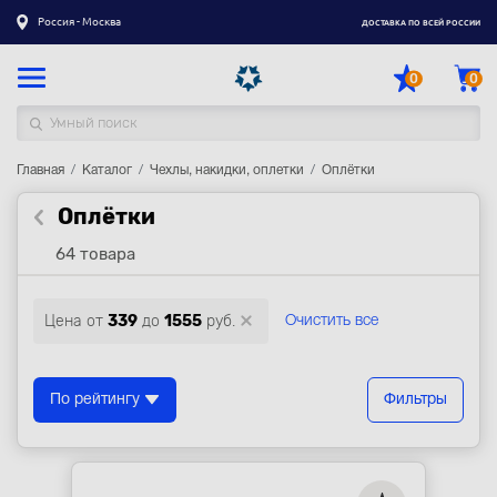
Россия - Москва
ДОСТАВКА ПО ВСЕЙ РОССИИ
0
0
Главная
Каталог товаров
Каталог
Чехлы, накидки, оплетки
Оплётки
Оплётки
Регистрация
|
Вход
64 товара
Доставка
Оплата
Цена от
339
до
1555
руб.
Очистить все
Гарантия
Контакты
По рейтингу
Фильтры
Акции
Оптовым и корпоративным клиентам