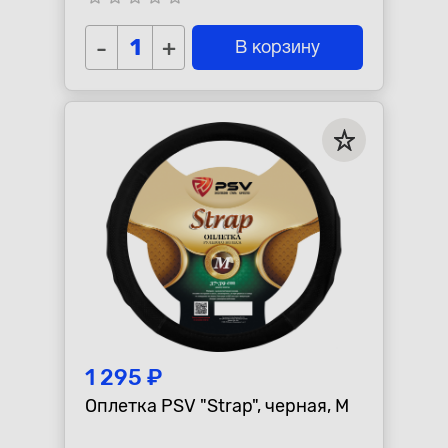
-
+
В корзину
1 295 ₽
Оплетка PSV "Strap", черная, M