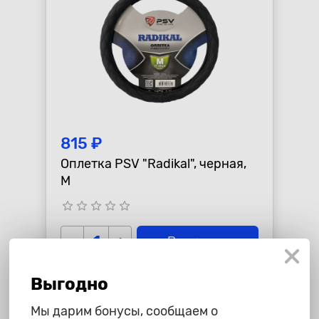
815 ₽
Оплетка PSV "Radikal", черная,
M
star_border
star_border
star_border
star_border
star_border
-
+
В корзину
Выгодно
Мы дарим бонусы, сообщаем о