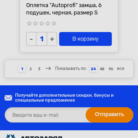
Оплетка "Autoprofi" замша, 6
подушек, черная, размер S
star_border
star_border
star_border
star_border
star_border
-
+
В корзину
Показывать по:
все
1
2
3
24
48
96
Получайте дополнительные скидки, бонусы и
специальные предложения