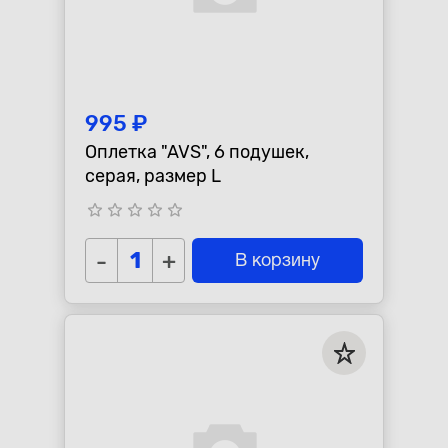
995 ₽
Оплетка "AVS", 6 подушек,
серая, размер L
star_border
star_border
star_border
star_border
star_border
-
+
В корзину