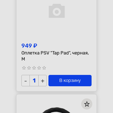
949 ₽
Оплетка PSV "Tap Pad", черная,
M
star_border
star_border
star_border
star_border
star_border
-
+
В корзину