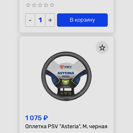
star_border
star_border
star_border
star_border
star_border
-
+
В корзину
1 075 ₽
Оплетка PSV "Asteria", M, черная