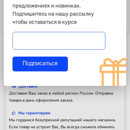
предложениях и новинках.
Подпишитесь на нашу рассылку
1 099 ₽
1 115 ₽
чтобы оставаться в курсе
Оплетка PSV "Drive Corner",
Оплетка PSV "Vest Plus", черная,
черная, M, скош.низ
M
Подписаться
Полезная информация
Доставка
Доставим Ваш заказ в любой регион России. Отправка
товара в день оформления заказа.
Мы гарантируем
Мы гордимся безупречной репутацией нашего магазина.
Если товар не устроит Вас, Вы всегда сможете обменять