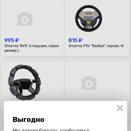
995 ₽
815 ₽
Оплетка "AVS", 6 подушек, серая,
Оплетка PSV "Radikal", черная, M
размер L
1 125 ₽
885 ₽
Оплетка "Azard", 10 подушек,
Оплетка "Azard", 6 подушек,
серая, размер M
серая, размер M
Выгодно
Мы дарим бонусы, сообщаем о