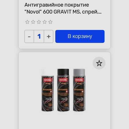
Антигравийное покрытие
"Novol" 600 GRAVIT MS, спрей,
черный
star_border
star_border
star_border
star_border
star_border
-
+
В корзину