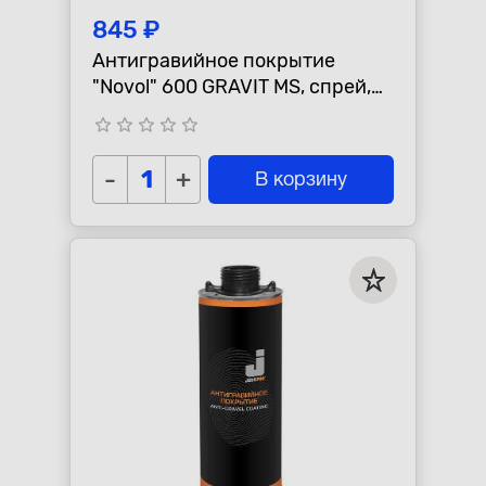
845 ₽
Антигравийное покрытие
"Novol" 600 GRAVIT MS, спрей,
белый
star_border
star_border
star_border
star_border
star_border
-
+
В корзину