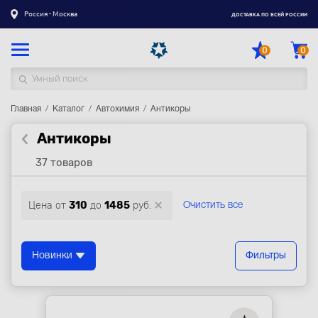
Россия - Москва
ДОСТАВКА ПО ВСЕЙ РОССИИ
0
0
Главная
Каталог товаров
Каталог
Автохимия
Антикоры
Антикоры
Регистрация
|
Вход
37 товаров
Доставка
Оплата
Цена от
310
до
1485
руб.
Очистить все
Гарантия
Контакты
Новинки
Фильтры
Акции
Оптовым и корпоративным клиентам