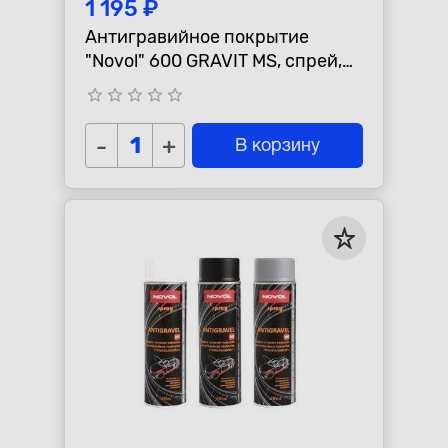
1 195 ₽
Антигравийное покрытие
"Novol" 600 GRAVIT MS, спрей,
серый
star_border
star_border
star_border
star_border
star_border
-
+
В корзину