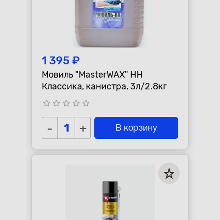
1 395 ₽
Мовиль "MasterWAX" НН
Классика, канистра, 3л/2.8кг
star_border
star_border
star_border
star_border
star_border
-
+
В корзину