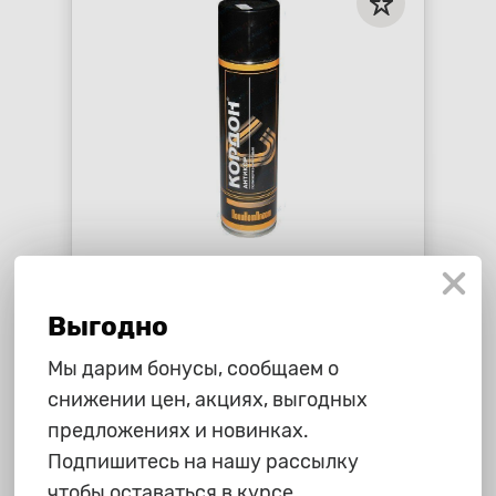
1 155 ₽
Мастика "Кордон"
Выгодно
антикоррозийная битумная,
черная, спрей, 1л
star_border
star_border
star_border
star_border
star_border
Мы дарим бонусы, сообщаем о
снижении цен, акциях, выгодных
-
+
В корзину
предложениях и новинках.
Подпишитесь на нашу рассылку
чтобы оставаться в курсе