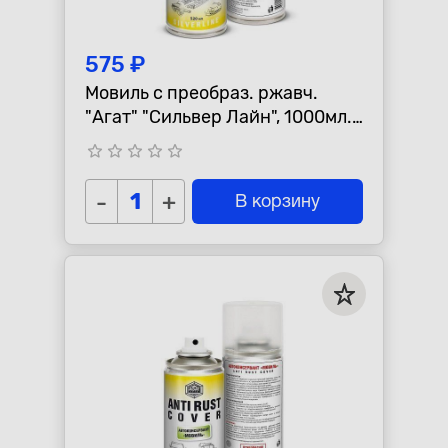
575 ₽
Мовиль с преобраз. ржавч.
"Агат" "Сильвер Лайн", 1000мл.,
аэрозоль М
star_border
star_border
star_border
star_border
star_border
-
+
В корзину