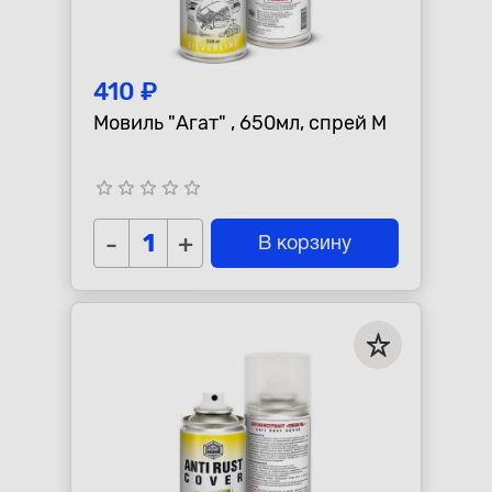
410 ₽
Мовиль "Агат" , 650мл, спрей М
star_border
star_border
star_border
star_border
star_border
-
+
В корзину