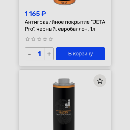
1 165 ₽
Антигравийное покрытие "JETA
Pro", черный, евробаллон, 1л
star_border
star_border
star_border
star_border
star_border
-
+
В корзину