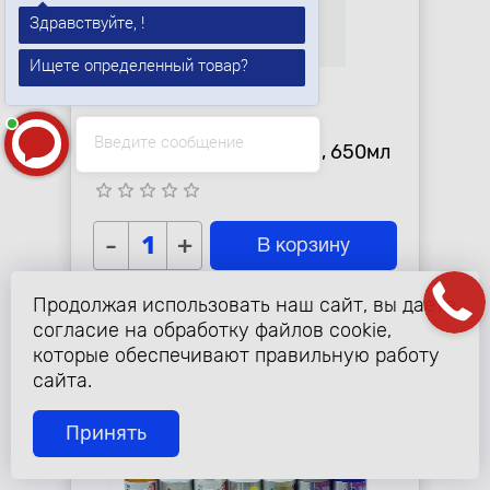
Здравствуйте, !
Ищете определенный товар?
Денис Еременко
печатает...
765 ₽
Антигравий с эффектом
Введите сообщение
шагрени "Kerry", чёрный, 650мл
star_border
star_border
star_border
star_border
star_border
-
+
В корзину
Продолжая использовать наш сайт, вы даете
согласие на обработку файлов cookie,
которые обеспечивают правильную работу
сайта.