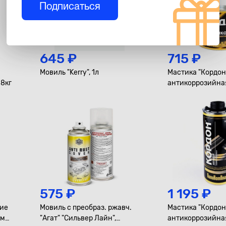
Подписаться
645 ₽
715 ₽
Мовиль "Kerry", 1л
Мастика "Кордон
.8кг
антикоррозийная
575 ₽
1 195 ₽
тие
Мовиль с преобраз. ржавч.
Мастика "Кордон
ем
"Агат" "Сильвер Лайн",
антикоррозийна