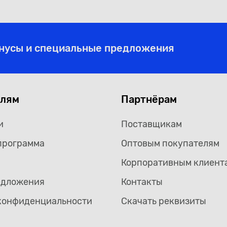
1000мл., аэрозоль М
черная, евробало
онусы и специальные предложения
елям
Партнёрам
и
Поставщикам
программа
Оптовым покупателям
Корпоративным клиент
едложения
Контакты
конфиденциальности
Скачать реквизиты