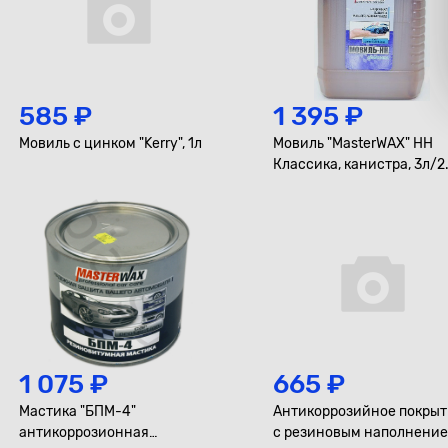
585 ₽
1 395 ₽
Мовиль с цинком "Kerry", 1л
Мовиль "MasterWAX" НН
Классика, канистра, 3л/2
1 075 ₽
665 ₽
Мастика "БПМ-4"
Антикоррозийное покры
антикоррозионная
с резиновым наполнени