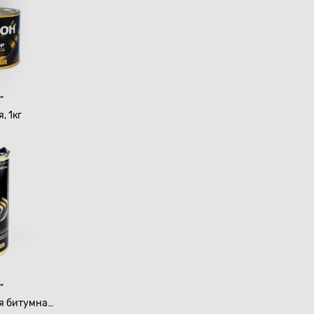
"
, 1кг
"
я битумная,