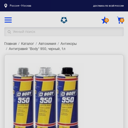
Россия - Москва
ДОСТАВКА ПО ВСЕЙ РОССИИ
0
0
Главная
Каталог товаров
Каталог
Автохимия
Антикоры
Антигравий "Body" 950, черный, 1л
Регистрация
|
Вход
Доставка
Оплата
Гарантия
Контакты
Акции
Оптовым и корпоративным клиентам