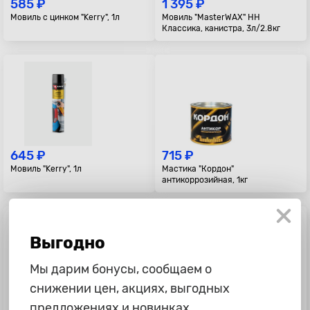
585 ₽
1 395 ₽
Мовиль с цинком "Kerry", 1л
Мовиль "MasterWAX" НН
Классика, канистра, 3л/2.8кг
645 ₽
715 ₽
Мовиль "Kerry", 1л
Мастика "Кордон"
антикоррозийная, 1кг
Выгодно
Мы дарим бонусы, сообщаем о
снижении цен, акциях, выгодных
1 075 ₽
665 ₽
предложениях и новинках.