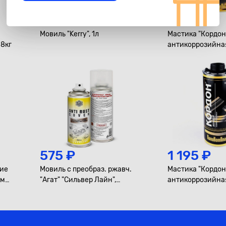
645 ₽
715 ₽
Мовиль "Kerry", 1л
Мастика "Кордон
.8кг
антикоррозийная
575 ₽
1 195 ₽
тие
Мовиль с преобраз. ржавч.
Мастика "Кордон
ем
"Агат" "Сильвер Лайн",
антикоррозийна
1000мл., аэрозоль М
черная, евробало