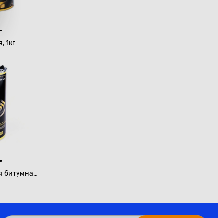
"
, 1кг
"
я битумная,
н, 1л