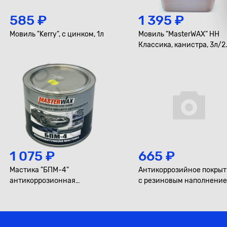
585 ₽
1 395 ₽
Мовиль "Kerry", с цинком, 1л
Мовиль "MasterWAX" НН
Классика, канистра, 3л/2
1 075 ₽
665 ₽
Мастика "БПМ-4"
Антикоррозийное покры
антикоррозионная
с резиновым наполнени
противошумная, 2,3кг
"AGA", 520мл.