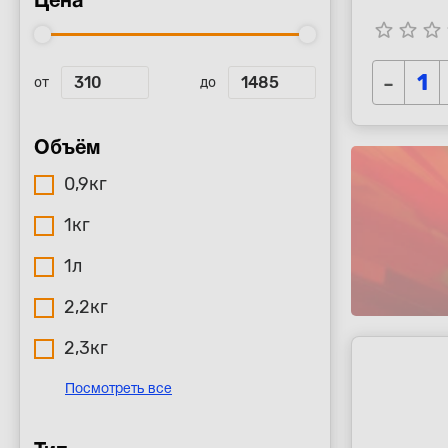
Цена
star_border
star_border
star_border
s
-
от
до
Объём
0,9кг
1кг
1л
2,2кг
2,3кг
Посмотреть все