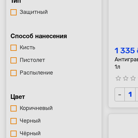
Тип
Защитный
Способ нанесения
Кисть
1 335
Антиграв
Пистолет
1л
Распыление
star_border
star_border
star_border
s
-
Цвет
Коричневый
Черный
Чёрный