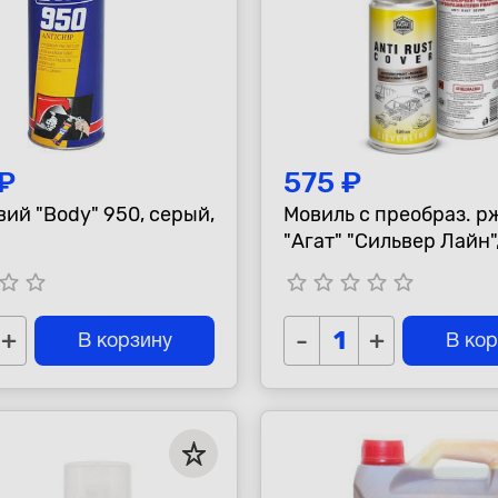
 ₽
575 ₽
ий "Body" 950, серый,
Мовиль с преобраз. р
"Агат" "Сильвер Лайн"
1000мл., аэрозоль М
tar_border
star_border
star_border
star_border
star_border
star_border
star_border
+
-
+
В корзину
В ко