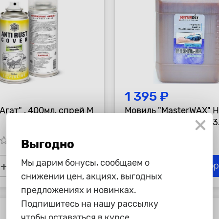
1 395 ₽
Агат" , 400мл, спрей М
Мовиль "MasterWAX" 
Классика, канистра, 3
tar_border
star_border
star_border
star_border
star_border
star_border
star_border
Выгодно
Мы дарим бонусы, сообщаем о
+
-
+
В корзину
В ко
снижении цен, акциях, выгодных
предложениях и новинках.
Подпишитесь на нашу рассылку
чтобы оставаться в курсе