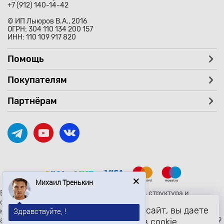
+7 (912) 140-14-42
© ИП Лыюров В.А., 2016
ОГРН: 304 110 134 200 157
ИНН: 110 109 917 820
Помощь
Покупателям
Партнёрам
Михаил Тренькин
Вся текстовая и графическая информация, структура и
оформление страницы avtozaryad.ru защищены российскими и
Продолжая использовать наш сайт, вы даете
Здравствуйте, !
международными законами и соглашениями об охране
авторских прав и интеллектуальной собственности (статьи 1259
согласие на обработку файлов cookie,