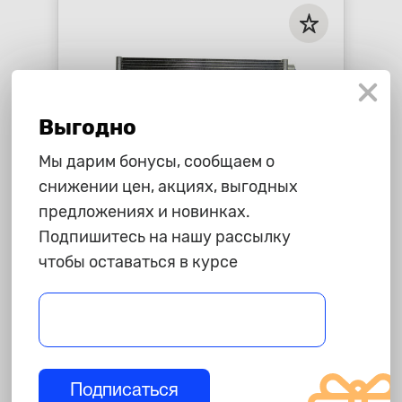
Выгодно
Мы дарим бонусы, сообщаем о
снижении цен, акциях, выгодных
предложениях и новинках.
3 585 ₽
Подпишитесь на нашу рассылку
чтобы оставаться в курсе
Радиатор кондиционера
Renault Logan Faza II 07-
(Nissens)
star_border
star_border
star_border
star_border
star_border
-
+
В корзину
Подписаться