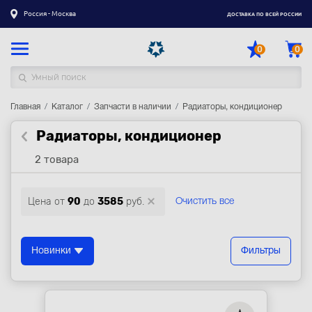
Россия - Москва
ДОСТАВКА ПО ВСЕЙ РОССИИ
0
0
Главная
Каталог товаров
Каталог
Запчасти в наличии
Радиаторы, кондиционер
Радиаторы, кондиционер
Регистрация
|
Вход
2 товара
Доставка
Оплата
Цена от
90
до
3585
руб.
Очистить все
Гарантия
Контакты
Новинки
Фильтры
Акции
Оптовым и корпоративным клиентам