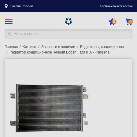
Россия - Москва
ДОСТАВКА ПО ВСЕЙ РОССИИ
0
0
Главная
Каталог товаров
Каталог
Запчасти в наличии
Радиаторы, кондиционер
Радиатор кондиционера Renault Logan Faza II 07- (Nissens)
Регистрация
|
Вход
Доставка
Оплата
Гарантия
Контакты
Акции
Оптовым и корпоративным клиентам