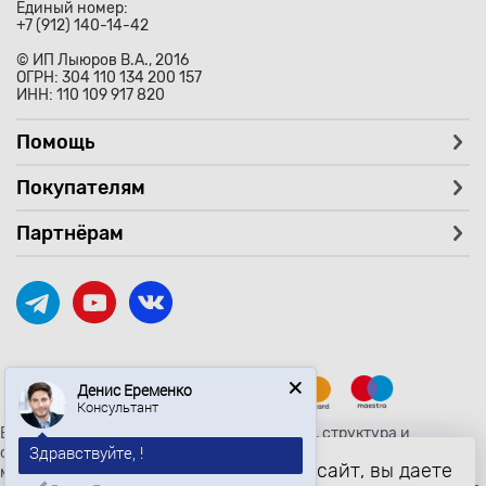
Единый номер:
+7 (912) 140-14-42
© ИП Лыюров В.А., 2016
ОГРН: 304 110 134 200 157
ИНН: 110 109 917 820
Помощь
Покупателям
Партнёрам
Денис Еременко
Консультант
Здравствуйте, !
Вся текстовая и графическая информация, структура и
оформление страницы avtozaryad.ru защищены российскими и
Продолжая использовать наш сайт, вы даете
Ищете определенный товар?
международными законами и соглашениями об охране