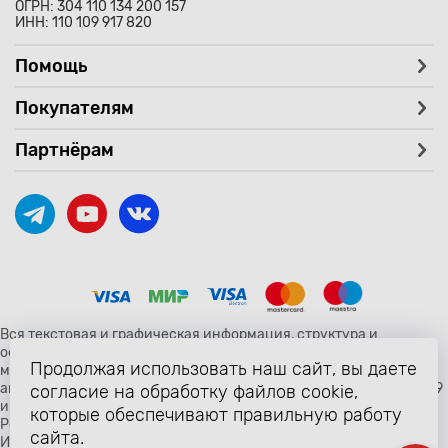
ОГРН: 304 110 134 200 157
ИНН: 110 109 917 820
Помощь
Покупателям
Партнёрам
Вся текстовая и графическая информация, структура и
оформление страницы avtozaryad.ru защищены российскими и
Продолжая использовать наш сайт, вы даете
международными законами и соглашениями об охране
авторских прав и интеллектуальной собственности (статьи 1259
согласие на обработку файлов cookie,
и 1260 главы 70 «Авторское право» Гражданского Кодекса
которые обеспечивают правильную работу
Российской Федерации от 18 декабря 2006 года N 230-ФЗ).
сайта.
Использование любых материалов сайта разрешено только с