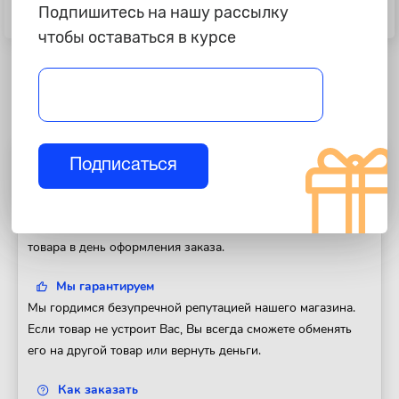
Коврик на панель приборов Kia,
Коврик на панель приборов
Подпишитесь на нашу рассылку
квадратный
Datsun, квадратный
чтобы оставаться в курсе
Подписаться
Полезная информация
Доставка
Доставим Ваш заказ в любой регион России. Отправка
товара в день оформления заказа.
Мы гарантируем
Мы гордимся безупречной репутацией нашего магазина.
Если товар не устроит Вас, Вы всегда сможете обменять
его на другой товар или вернуть деньги.
Как заказать