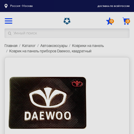
Россия - Москва
ДОСТАВКА ПО ВСЕЙ РОССИИ
0
0
Главная
Каталог товаров
Каталог
Автоаксессуары
Коврики на панель
Коврик на панель приборов Daewoo, квадратный
Регистрация
|
Вход
Доставка
Оплата
Гарантия
Контакты
Акции
Оптовым и корпоративным клиентам