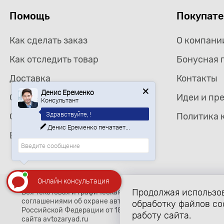
Помощь
Покупат
Как сделать заказ
О компани
Как отследить товар
Бонусная 
Доставка
Контакты
Денис Еременко
Консультант
Самовывоз
Идеи и пр
Здравствуйте, !
Оплата
Политика 
Ищете определенный товар?
Возврат товара
Онлайн консультация
Продолжая использов
Вся текстовая и графическая информация, структура и о
соглашениями об охране авторских прав и интеллектуальн
обработку файлов co
Российской Федерации от 18 декабря 2006 года N 230-ФЗ)
работу сайта.
сайта avtozaryad.ru