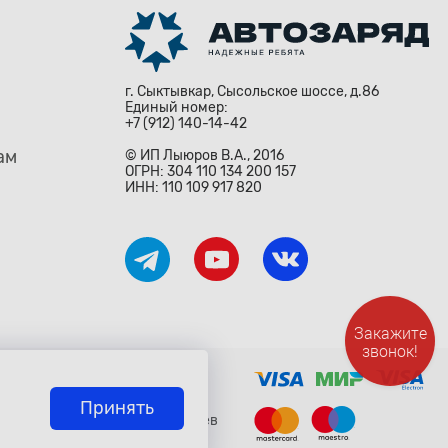
г. Сыктывкар, Сысольское шоссе, д.86
Единый номер:
+7 (912) 140-14-42
ам
© ИП Лыюров В.А., 2016
ОГРН: 304 110 134 200 157
ИНН: 110 109 917 820
Закажите
звонок!
ждународными законами и
о» Гражданского Кодекса
исьменного согласия владельцев