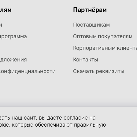
елям
Партнёрам
и
Поставщикам
программа
Оптовым покупателям
Корпоративным клиент
едложения
Контакты
конфиденциальности
Скачать реквизиты
ать наш сайт, вы даете согласие на
формление страницы avtozaryad.ru защищены российскими и ме
ой собственности (статьи 1259 и 1260 главы 70 «Авторское прав
okie, которые обеспечивают правильную
. Использование любых материалов сайта разрешено только с п