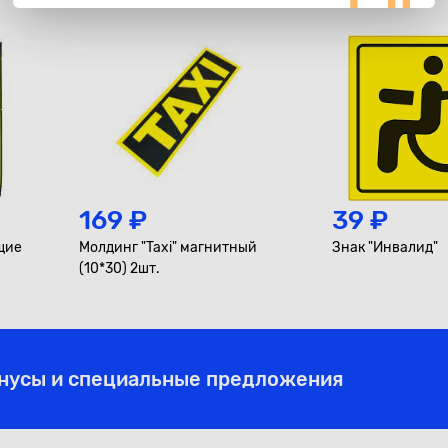
мм, цветные
169 ₽
39 ₽
щие
Молдинг "Taxi" магнитный
Знак "Инвалид"
(10*30) 2шт.
онусы и специальные предложения