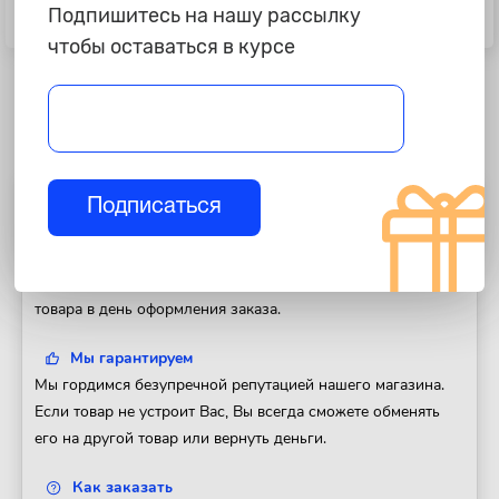
Коврик на панель приборов Kia,
Коврик на панель приборов Opel,
Подпишитесь на нашу рассылку
квадратный
квадратный
чтобы оставаться в курсе
Подписаться
Полезная информация
Доставка
Доставим Ваш заказ в любой регион России. Отправка
товара в день оформления заказа.
Мы гарантируем
Мы гордимся безупречной репутацией нашего магазина.
Если товар не устроит Вас, Вы всегда сможете обменять
его на другой товар или вернуть деньги.
Как заказать