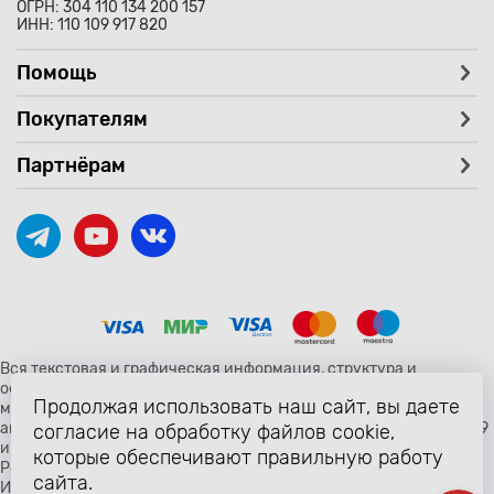
ОГРН: 304 110 134 200 157
ИНН: 110 109 917 820
Помощь
Покупателям
Партнёрам
Вся текстовая и графическая информация, структура и
оформление страницы avtozaryad.ru защищены российскими и
Продолжая использовать наш сайт, вы даете
международными законами и соглашениями об охране
авторских прав и интеллектуальной собственности (статьи 1259
согласие на обработку файлов cookie,
и 1260 главы 70 «Авторское право» Гражданского Кодекса
которые обеспечивают правильную работу
Российской Федерации от 18 декабря 2006 года N 230-ФЗ).
сайта.
Использование любых материалов сайта разрешено только с