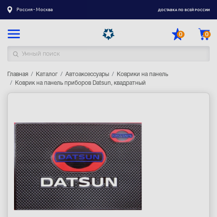
Россия - Москва
ДОСТАВКА ПО ВСЕЙ РОССИИ
0
0
Главная
Каталог товаров
Каталог
Автоаксессуары
Коврики на панель
Коврик на панель приборов Datsun, квадратный
Регистрация
|
Вход
Доставка
Оплата
Гарантия
Контакты
Акции
Оптовым и корпоративным клиентам