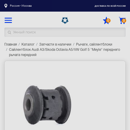
Россия - Москва
ДОСТАВКА ПО ВСЕЙ РОССИИ
0
0
Главная
Каталог товаров
Каталог
Запчасти в наличии
Рычаги, сайлентблоки
Сайлентблок Audi A3/Skoda Octavia A5/VW Golf 5 "Meyle" переднего
рычага передний
Регистрация
|
Вход
Доставка
Оплата
Гарантия
Контакты
Акции
Оптовым и корпоративным клиентам