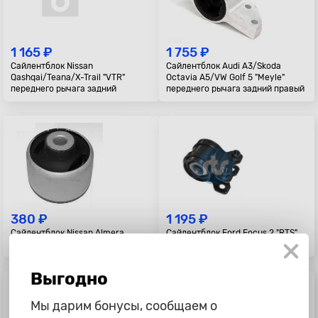
1 165 ₽
1 755 ₽
Сайлентблок Nissan
Сайлентблок Audi A3/Skoda
Qashqai/Teana/X-Trail "VTR"
Octavia A5/VW Golf 5 "Meyle"
переднего рычага задний
переднего рычага задний правый
380 ₽
1 195 ₽
Сайлентблок Nissan Almera
Сайлентблок Ford Focus 2 "RTS"
Classic "RBI" задней балки
переднего рычага задний
Выгодно
Мы дарим бонусы, сообщаем о