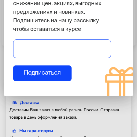
снижении цен, акциях, выгодных
предложениях и новинках.
Подпишитесь на нашу рассылку
555 ₽
350 ₽
чтобы оставаться в курсе
Сайлентблок рычага Hyundai
Сайлентблок Ваз 2108-10,
Porter
Приора, Калина "БРТ" переднего
поперечного рычага, к-т 4 шт.
Подписаться
Полезная информация
Доставка
Доставим Ваш заказ в любой регион России. Отправка
товара в день оформления заказа.
Мы гарантируем