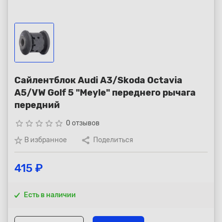
Республика Коми - Сыктывкар
+7 (800) 250-15-01
Сайлентблок Audi A3/Skoda Octavia
A5/VW Golf 5 "Meyle" переднего рычага
передний
star_border
star_border
star_border
star_border
star_border
0 отзывов
В избранное
Поделиться
415 ₽
Есть в наличии