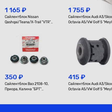
1 165 ₽
1 755 ₽
Сайлентблок Nissan
Сайлентблок Audi A3/Sko
Qashqai/Teana/X-Trail "VTR"
Octavia A5/VW Golf 5 "Meyl
переднего рычага задний
переднего рычага задний
правый
350 ₽
415 ₽
Сайлентблок Ваз 2108-10,
Сайлентблок Audi A3/Sko
Приора, Калина "БРТ"
Octavia A5/VW Golf 5 "Meyl
переднего поперечного
переднего рычага перед
рычага, к-т 4 шт.