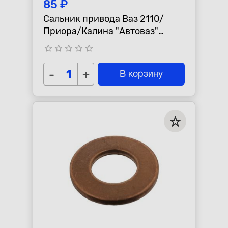
85 ₽
Сальник привода Ваз 2110/
Приора/Калина "Автоваз"
правый, 35х57х9
star_border
star_border
star_border
star_border
star_border
-
+
В корзину