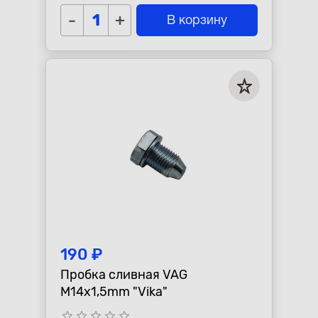
-
+
В корзину
190 ₽
Пробка сливная VAG
M14x1,5mm "Vika"
star_border
star_border
star_border
star_border
star_border