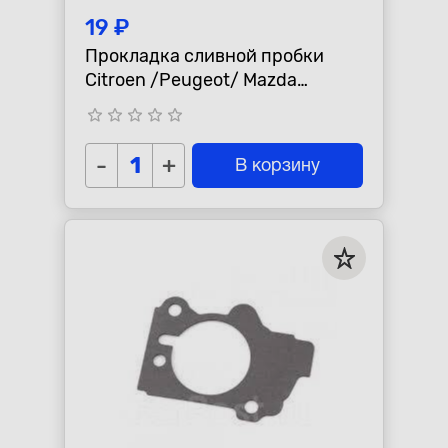
19 ₽
Прокладка сливной пробки
Citroen /Peugeot/ Mazda
"Citroen /Peugeot"
star_border
star_border
star_border
star_border
star_border
-
+
В корзину