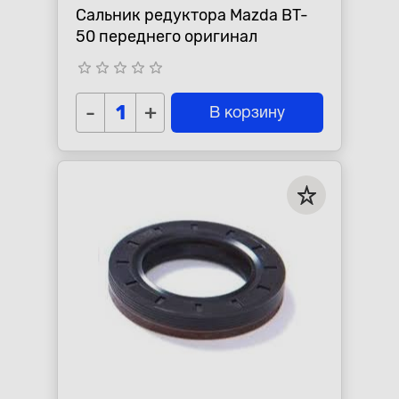
Сальник редуктора Mazda BT-
50 переднего оригинал
star_border
star_border
star_border
star_border
star_border
-
+
В корзину