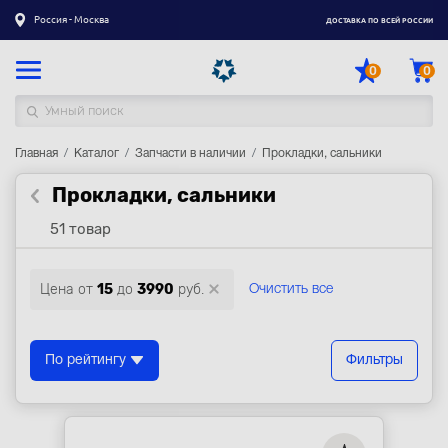
Россия - Москва
ДОСТАВКА ПО ВСЕЙ РОССИИ
0
0
Главная
Каталог товаров
Каталог
Запчасти в наличии
Прокладки, сальники
Прокладки, сальники
Регистрация
|
Вход
51 товар
Доставка
Оплата
Цена от
15
до
3990
руб.
Очистить все
Гарантия
Контакты
По рейтингу
Фильтры
Акции
Оптовым и корпоративным клиентам