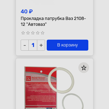
40 ₽
Прокладка патрубка Ваз 2108-
12 "Автоваз"
star_border
star_border
star_border
star_border
star_border
-
+
В корзину