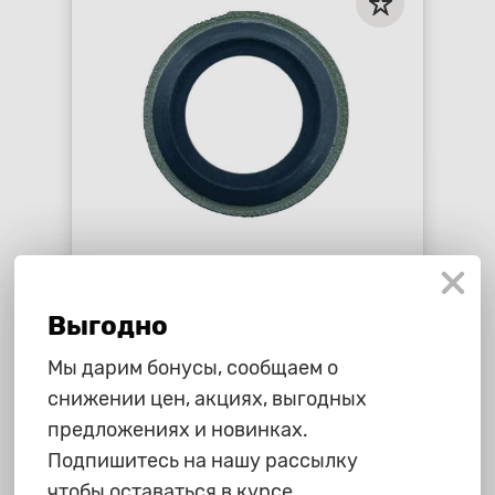
195 ₽
Прокладка сливной пробки
Выгодно
Haval F7, Haval F7x, Haval H9
star_border
star_border
star_border
star_border
star_border
Мы дарим бонусы, сообщаем о
снижении цен, акциях, выгодных
-
+
В корзину
предложениях и новинках.
Подпишитесь на нашу рассылку
чтобы оставаться в курсе