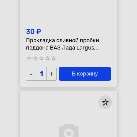
30 ₽
Прокладка сливной пробки
поддона ВАЗ Лада Largus,
Vesta,Xray алюминиевая
star_border
star_border
star_border
star_border
star_border
-
+
В корзину