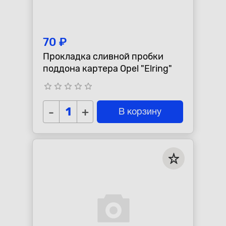
70 ₽
Прокладка сливной пробки
поддона картера Opel "Elring"
star_border
star_border
star_border
star_border
star_border
-
+
В корзину