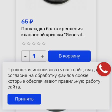
65 ₽
Прокладка болта крепления
клапанной крышки "General
Motors"
star_border
star_border
star_border
star_border
star_border
-
+
В корзину
Продолжая использовать наш сайт, вы даете
согласие на обработку файлов cookie,
которые обеспечивают правильную работу
сайта.