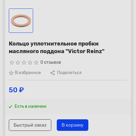
Республика Коми - Сыктывкар
+7 (800) 250-15-01
Кольцо уплотнительное пробки
масляного поддона "Victor Reinz"
star_border
star_border
star_border
star_border
star_border
0 отзывов
В избранное
Поделиться
50 ₽
Есть в наличии
Быстрый заказ
В корзину