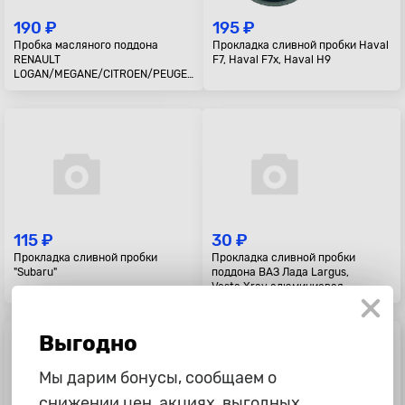
190 ₽
195 ₽
Пробка масляного поддона
Прокладка сливной пробки Haval
RENAULT
F7, Haval F7x, Haval H9
LOGAN/MEGANE/CITROEN/PEUGEOT
206/307 M16x1,5 с уплотн.
кольцом
115 ₽
30 ₽
Прокладка сливной пробки
Прокладка сливной пробки
"Subaru"
поддона ВАЗ Лада Largus,
Vesta,Xray алюминиевая
Выгодно
Мы дарим бонусы, сообщаем о
снижении цен, акциях, выгодных