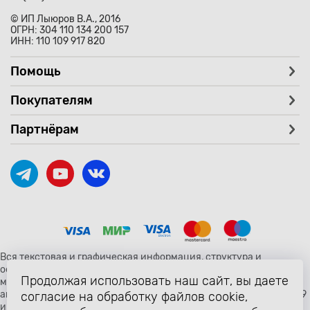
© ИП Лыюров В.А., 2016
ОГРН: 304 110 134 200 157
ИНН: 110 109 917 820
Помощь
Покупателям
Партнёрам
Вся текстовая и графическая информация, структура и
оформление страницы avtozaryad.ru защищены российскими и
Продолжая использовать наш сайт, вы даете
международными законами и соглашениями об охране
авторских прав и интеллектуальной собственности (статьи 1259
согласие на обработку файлов cookie,
и 1260 главы 70 «Авторское право» Гражданского Кодекса