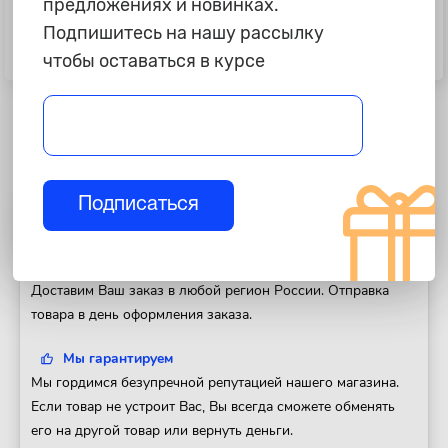
предложениях и новинках.
1 495 ₽
1 445 ₽
Подпишитесь на нашу рассылку
Щетка дворника "Bosch" 50см,
Щетка дворника "Bosch" 40см,
чтобы оставаться в курсе
AeroEco, бескаркасная
AeroEco, бескаркасная
Подписаться
Полезная информация
Доставка
Доставим Ваш заказ в любой регион России. Отправка
товара в день оформления заказа.
Мы гарантируем
Мы гордимся безупречной репутацией нашего магазина.
Если товар не устроит Вас, Вы всегда сможете обменять
его на другой товар или вернуть деньги.