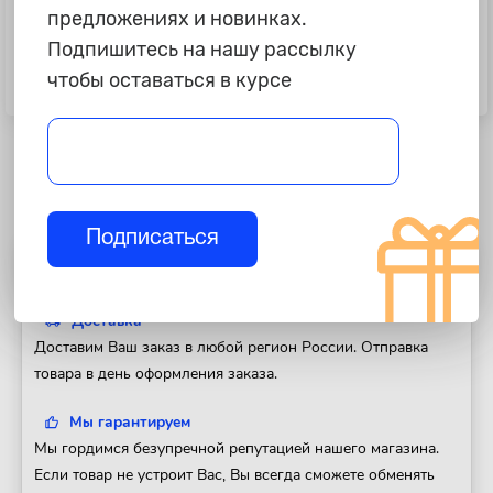
предложениях и новинках.
Подпишитесь на нашу рассылку
1 495 ₽
1 445 ₽
чтобы оставаться в курсе
Щетка дворника "Bosch" 50см,
Щетка дворника "Bosch" 40см,
AeroEco, бескаркасная
AeroEco, бескаркасная
Подписаться
Полезная информация
Доставка
Доставим Ваш заказ в любой регион России. Отправка
товара в день оформления заказа.
Мы гарантируем
Мы гордимся безупречной репутацией нашего магазина.
Если товар не устроит Вас, Вы всегда сможете обменять