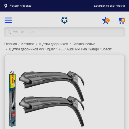
Россия - Москва
ДОСТАВКА ПО ВСЕЙ РОССИИ
0
0
Главная
Каталог товаров
Каталог
Щетки дворников
Бескаркасные
Щетки дворников VW Tiguan/ IX55/ Audi A5/ Ren Twingo "Bosch"
Регистрация
|
Вход
Доставка
Оплата
Гарантия
Контакты
Акции
Оптовым и корпоративным клиентам