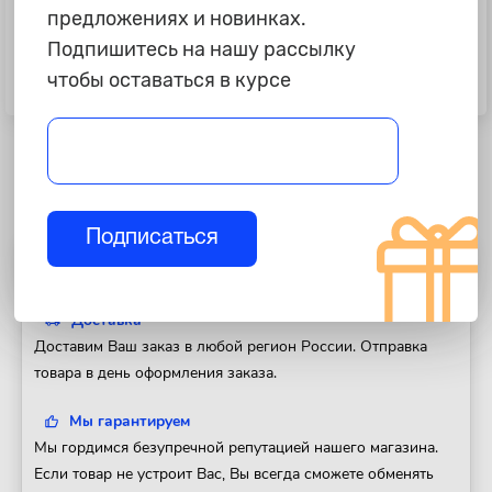
предложениях и новинках.
Подпишитесь на нашу рассылку
1 495 ₽
1 445 ₽
чтобы оставаться в курсе
Щетка дворника "Bosch" 50см,
Щетка дворника "Bosch" 40см,
AeroEco, бескаркасная
AeroEco, бескаркасная
Подписаться
Полезная информация
Доставка
Доставим Ваш заказ в любой регион России. Отправка
товара в день оформления заказа.
Мы гарантируем
Мы гордимся безупречной репутацией нашего магазина.
Если товар не устроит Вас, Вы всегда сможете обменять