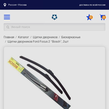
Россия - Москва
ДОСТАВКА ПО ВСЕЙ РОССИИ
0
0
Главная
Каталог товаров
Каталог
Щетки дворников
Бескаркасные
Щетки дворников Ford Focus 2 "Bosch", 2шт
Регистрация
|
Вход
Доставка
Оплата
Гарантия
Контакты
Акции
Оптовым и корпоративным клиентам