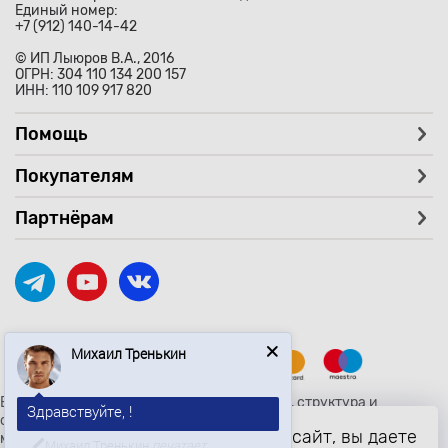
Единый номер:
+7 (912) 140-14-42
© ИП Лыюров В.А., 2016
ОГРН: 304 110 134 200 157
ИНН: 110 109 917 820
Помощь
Покупателям
Партнёрам
Михаил Тренькин
Здравствуйте, !
Вся текстовая и графическая информация, структура и
оформление страницы avtozaryad.ru защищены российскими и
Ищете определенный товар?
Продолжая использовать наш сайт, вы даете
международными законами и соглашениями об охране