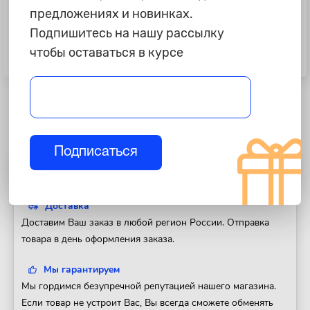
предложениях и новинках.
Подпишитесь на нашу рассылку
1 495 ₽
1 445 ₽
чтобы оставаться в курсе
Щетка дворника "Bosch" 50см,
Щетка дворника "Bosch" 40см,
AeroEco, бескаркасная
AeroEco, бескаркасная
Подписаться
Полезная информация
Доставка
Доставим Ваш заказ в любой регион России. Отправка
товара в день оформления заказа.
Мы гарантируем
Мы гордимся безупречной репутацией нашего магазина.
Если товар не устроит Вас, Вы всегда сможете обменять