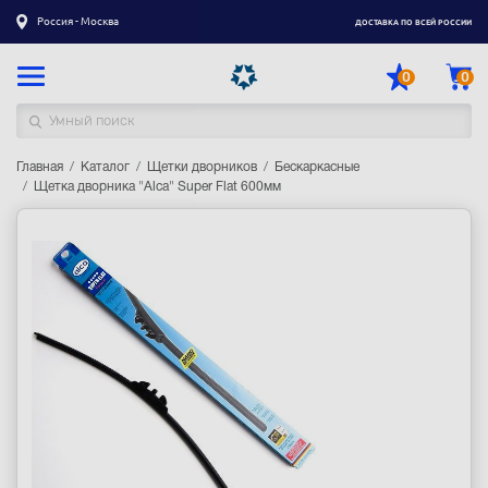
Россия - Москва
ДОСТАВКА ПО ВСЕЙ РОССИИ
0
0
Главная
Каталог товаров
Каталог
Щетки дворников
Бескаркасные
Щетка дворника "Alca" Super Flat 600мм
Регистрация
|
Вход
Доставка
Оплата
Гарантия
Контакты
Акции
Оптовым и корпоративным клиентам