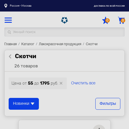
Россия - Москва
ДОСТАВКА ПО ВСЕЙ РОССИИ
0
0
Главная
Каталог товаров
Каталог
Лакокрасочная продукция
Скотчи
Скотчи
Регистрация
|
Вход
26 товаров
Доставка
Оплата
Цена от
55
до
1795
руб.
Очистить все
Гарантия
Контакты
Новинки
Фильтры
Акции
Оптовым и корпоративным клиентам