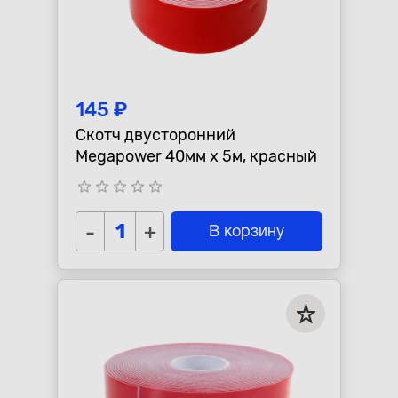
145 ₽
Скотч двусторонний
Megapower 40мм x 5м, красный
star_border
star_border
star_border
star_border
star_border
-
+
В корзину