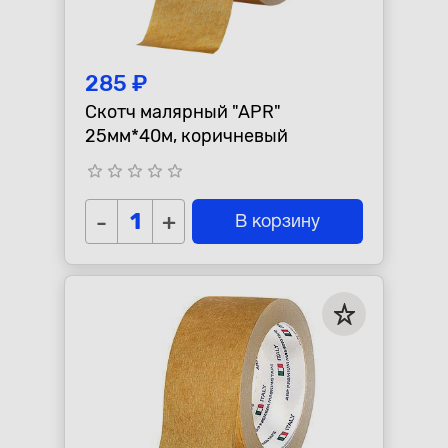
285 ₽
Скотч малярный "APR"
25мм*40м, коричневый
star_border
star_border
star_border
star_border
star_border
-
+
В корзину