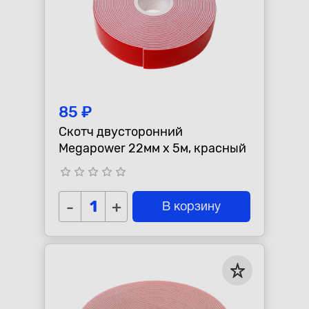
85 ₽
Скотч двусторонний
Megapower 22мм x 5м, красный
star_border
star_border
star_border
star_border
star_border
-
+
В корзину