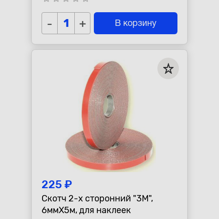
-
+
В корзину
225 ₽
Скотч 2-х сторонний "3М",
6ммХ5м, для наклеек