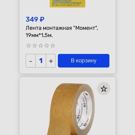
349 ₽
Лента монтажная "Момент",
19мм*1,5м.
star_border
star_border
star_border
star_border
star_border
-
+
В корзину