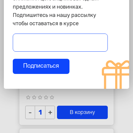
предложениях и новинках.
Подпишитесь на нашу рассылку
чтобы оставаться в курсе
Подписаться
95 ₽
Скотч малярный "СИБРТЕХ",
30ммХ14м
star_border
star_border
star_border
star_border
star_border
-
+
В корзину