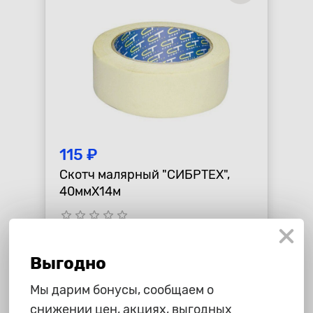
115 ₽
Скотч малярный "СИБРТЕХ",
40ммХ14м
star_border
star_border
star_border
star_border
star_border
-
+
В корзину
Выгодно
Мы дарим бонусы, сообщаем о
снижении цен, акциях, выгодных