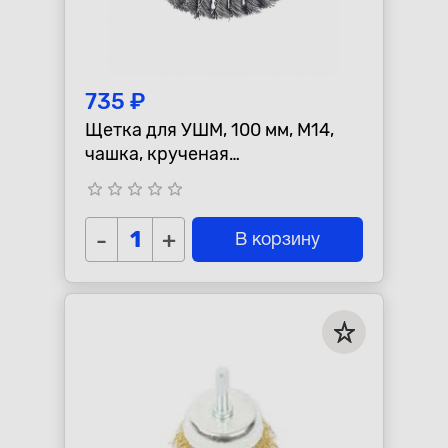
735 ₽
Щетка для УШМ, 100 мм, М14,
чашка, крученая
металлическая проволока
star_border
star_border
star_border
star_border
star_border
MATRIX 74628
-
+
В корзину