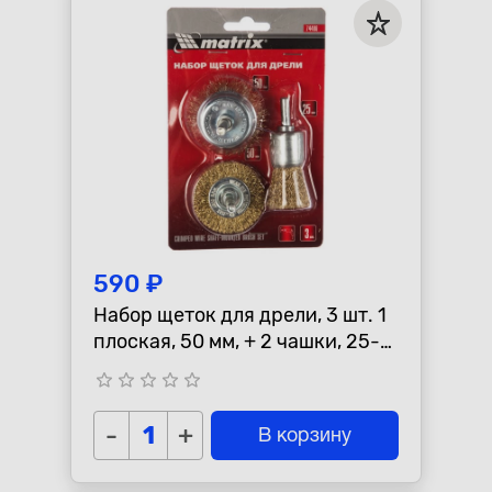
590 ₽
Набор щеток для дрели, 3 шт. 1
плоская, 50 мм, + 2 чашки, 25-
50 мм, со шпильками, мет.
star_border
star_border
star_border
star_border
star_border
MATRIX 74486
-
+
В корзину