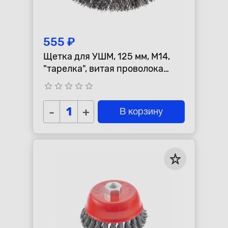
555 ₽
Щетка для УШМ, 125 мм, М14,
"тарелка", витая проволока
СИБРТЕХ 746167
star_border
star_border
star_border
star_border
star_border
-
+
В корзину