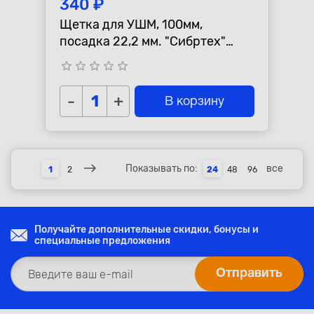
340 ₽
Щетка для УШМ, 100мм,
посадка 22,2 мм. "Сибртех"
плоская, витая проволока
star_border
star_border
star_border
star_border
star_border
-
+
В корзину
Показывать по:
все
1
2
24
48
96
Получайте дополнительные скидки, бонусы и
специальные предложения