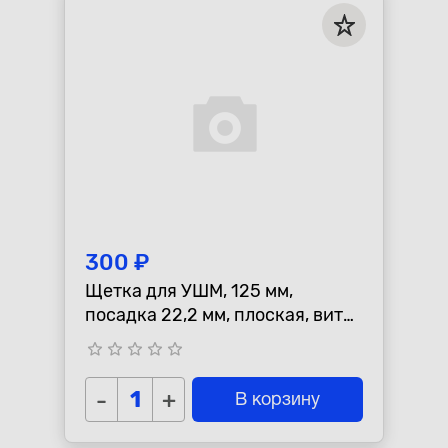
Республика Коми - Сыктывкар
+7 (800) 250-15-01
300 ₽
Щетка для УШМ, 125 мм,
посадка 22,2 мм, плоская, витая
проволока СИБРТЕХ 746567
star_border
star_border
star_border
star_border
star_border
-
+
В корзину