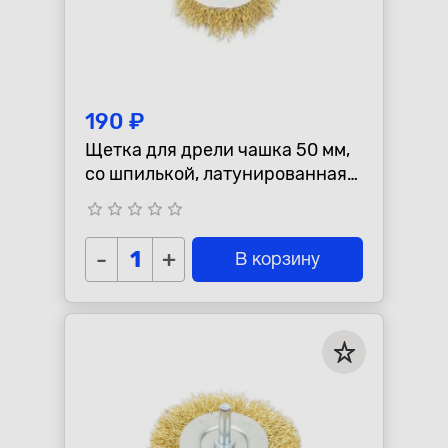
190 ₽
Щетка для дрели чашка 50 мм,
со шпилькой, латунированная
проволока d=0.3мм, 4500 об/
star_border
star_border
star_border
star_border
star_border
мин ARNEZI R8041
-
+
В корзину