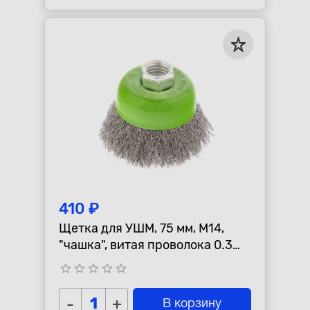
410 ₽
Щетка для УШМ, 75 мм, М14,
"чашка", витая проволока 0.3
мм СИБРТЕХ 746047
star_border
star_border
star_border
star_border
star_border
-
+
В корзину