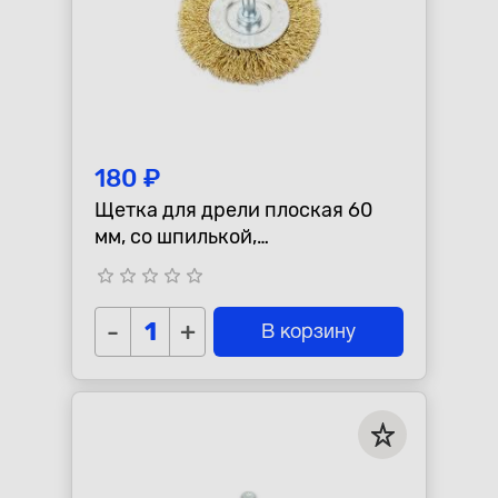
180 ₽
Щетка для дрели плоская 60
мм, со шпилькой,
латунированная проволока
star_border
star_border
star_border
star_border
star_border
d=0.3мм, 4500 об/мин ARNEZI
R80
-
+
В корзину