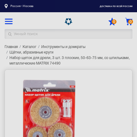
Россия - Москва
ДОСТАВКА ПО ВСЕЙ РОССИИ
0
0
Главная
Каталог товаров
Каталог
Инструменты и домкраты
Щётки, абразивные круги
Набор щеток для дрели, 3 шт. 3 плоские, 50-63-75 мм, со шпильками,
Регистрация
|
Вход
металлические MATRIX 74490
Доставка
Оплата
Гарантия
Контакты
Акции
Оптовым и корпоративным клиентам