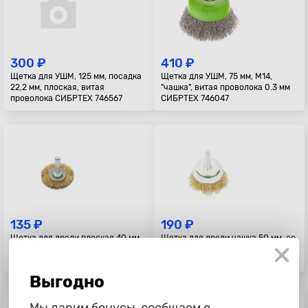
300 ₽
410 ₽
Щетка для УШМ, 125 мм, посадка
Щетка для УШМ, 75 мм, М14,
22,2 мм, плоская, витая
"чашка", витая проволока 0.3 мм
проволока СИБРТЕХ 746567
СИБРТЕХ 746047
135 ₽
190 ₽
Щетка для дрели плоская 40 мм,
Щетка для дрели чашка 50 мм, со
со шпилькой, латунированная
шпилькой, латунированная
проволока d=0.3мм, 4500 об/мин
проволока d=0.3мм, 4500 об/мин
ARNEZI R80
ARNEZI R8041
Выгодно