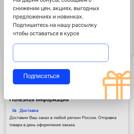
Мы дарим бонусы, сообщаем о
снижении цен, акциях, выгодных
предложениях и новинках.
Подпишитесь на нашу рассылку
чтобы оставаться в курсе
180 ₽
555 ₽
Щетка для дрели плоская 60 мм,
Щетка для УШМ, 125 мм, М14,
со шпилькой, латунированная
"тарелка", витая проволока
проволока d=0.3мм, 4500 об/мин
СИБРТЕХ 746167
ARNEZI R80
Подписаться
Полезная информация
Доставка
Доставим Ваш заказ в любой регион России. Отправка
товара в день оформления заказа.