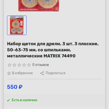
Республика Коми - Сыктывкар
+7 (800) 250-15-01
Набор щеток для дрели, 3 шт. 3 плоские,
50-63-75 мм, со шпильками,
металлические MATRIX 74490
star_border
star_border
star_border
star_border
star_border
0 отзывов
В избранное
Поделиться
550 ₽
Есть в наличии