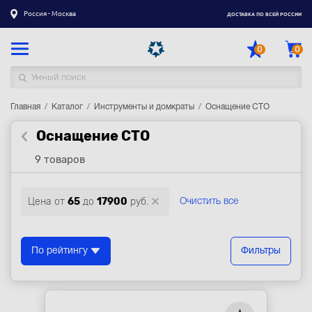
Россия - Москва
ДОСТАВКА ПО ВСЕЙ РОССИИ
0
0
Главная
Каталог товаров
Каталог
Инструменты и домкраты
Оснащение СТО
Оснащение СТО
Регистрация
|
Вход
9 товаров
Доставка
Оплата
Цена от
65
до
17900
руб.
Очистить все
Гарантия
Контакты
По рейтингу
Фильтры
Акции
Оптовым и корпоративным клиентам