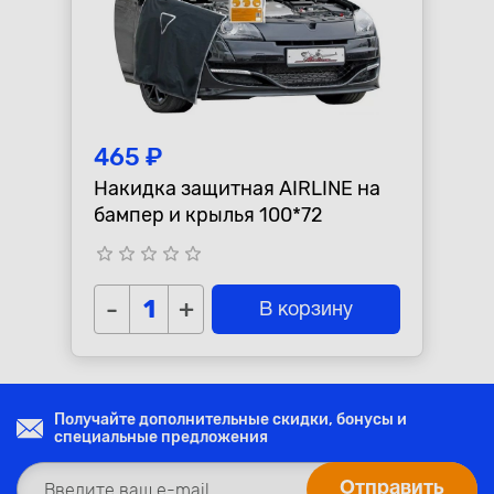
465 ₽
Накидка защитная AIRLINE на
бампер и крылья 100*72
star_border
star_border
star_border
star_border
star_border
-
+
В корзину
Получайте дополнительные скидки, бонусы и
специальные предложения