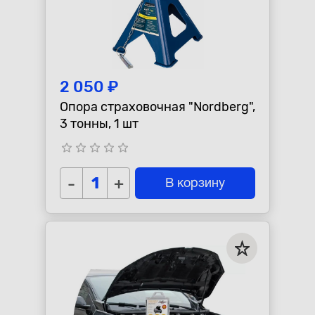
2 050 ₽
Опора страховочная "Nordberg",
3 тонны, 1 шт
star_border
star_border
star_border
star_border
star_border
-
+
В корзину