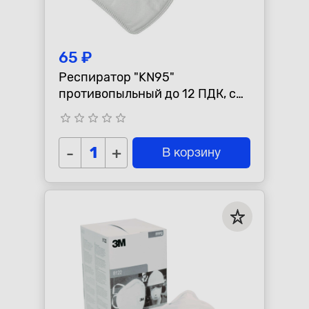
65 ₽
Респиратор "KN95"
противопыльный до 12 ПДК, с
клапаном выдоха
star_border
star_border
star_border
star_border
star_border
-
+
В корзину