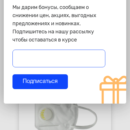
Мы дарим бонусы, сообщаем о
снижении цен, акциях, выгодных
2 595 ₽
предложениях и новинках.
Респиратор полумаска
Подпишитесь на нашу рассылку
"JetaPRO" 5500 для
чтобы оставаться в курсе
покрасочных работ в сборе, M
star_border
star_border
star_border
star_border
star_border
-
+
В корзину
Подписаться