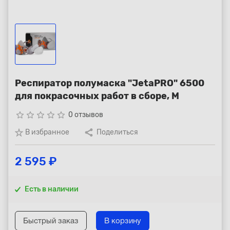
Республика Коми - Сыктывкар
+7 (800) 250-15-01
Респиратор полумаска "JetaPRO" 6500
для покрасочных работ в сборе, M
star_border
star_border
star_border
star_border
star_border
0 отзывов
В избранное
Поделиться
2 595 ₽
Есть в наличии
Быстрый заказ
В корзину