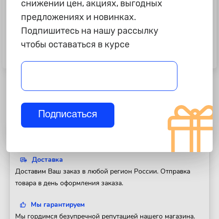
снижении цен, акциях, выгодных
предложениях и новинках.
Подпишитесь на нашу рассылку
2 595 ₽
465 ₽
чтобы оставаться в курсе
Респиратор полумаска "JetaPRO"
Накидка защитная AIRLINE на
6500 для покрасочных работ в
бампер и крылья 100*72
сборе, L
Подписаться
Полезная информация
Доставка
Доставим Ваш заказ в любой регион России. Отправка
товара в день оформления заказа.
Мы гарантируем
Мы гордимся безупречной репутацией нашего магазина.