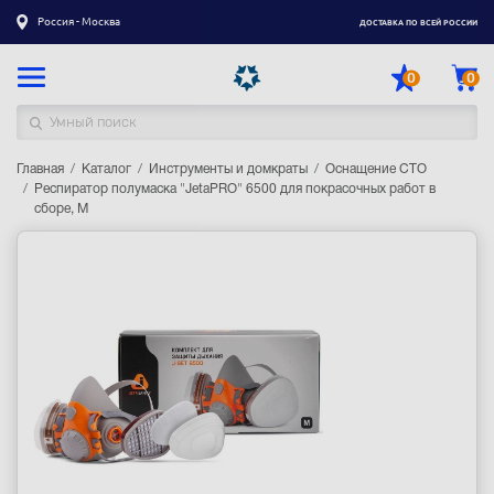
Россия - Москва
ДОСТАВКА ПО ВСЕЙ РОССИИ
0
0
Главная
Каталог товаров
Каталог
Инструменты и домкраты
Оснащение СТО
Респиратор полумаска "JetaPRO" 6500 для покрасочных работ в
сборе, M
Регистрация
|
Вход
Доставка
Оплата
Гарантия
Контакты
Акции
Оптовым и корпоративным клиентам